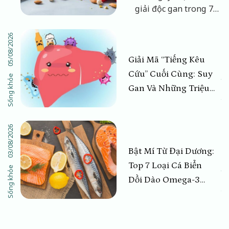
UY
TRONG 7 NGÀY
giải độc gan trong 7
AN TOÀN,
m
ngày giúp thanh lọc cơ
CHUẨN KHOA
thể an toàn, khoa học
05/08/2026
28/07/2026
HỌC
n
không cần nhịn đói.
lá
Khám phá top thực
Giải Mã “Tiếng Kêu
ẩn
phẩm vàng (nghệ, rau
Cứu” Cuối Cùng: Suy
Sống khỏe
Sống khỏe
họ cải) giúp hạ men
Gan Và Những Triệu
gan, trị mụn nội tiết,
Chứng Giai Đoạn
đánh bay mệt mỏi và
Cuối Cần Đặc Biệt
lấy lại làn da sáng mịn
03/08/2026
27/07/2026
Lưu Tâm
rạng rỡ. Đọc bài viết
ngay!
Bật Mí Từ Đại Dương:
Top 7 Loại Cá Biển
Sống khỏe
Sống khỏe
Dồi Dào Omega-3
Nhất Và Cách Chế
Biến “Chuẩn Chỉnh”
Giữ Nguyên Dưỡng