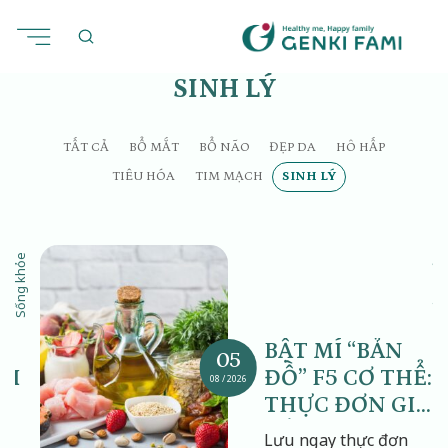
Chuyển
đến
nội
SINH LÝ
dung
TẤT CẢ
BỔ MẮT
BỔ NÃO
ĐẸP DA
HÔ HẤP
TIÊU HÓA
TIM MẠCH
SINH LÝ
Sống khỏe
Sống khỏe
BẬT MÍ “BẢN
05
ỜI
ĐỒ” F5 CƠ THỂ:
08 / 2026
Ỏ”
THỰC ĐƠN GIẢI
ĐỘC GAN
ải
Lưu ngay thực đơn