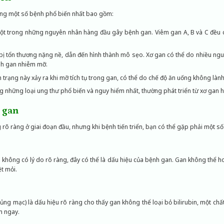
ưng một số bệnh phổ biến nhất bao gồm:
ột trong những nguyên nhân hàng đầu gây bệnh gan. Viêm gan A, B và C đều 
 bị tổn thương nặng nề, dẫn đến hình thành mô sẹo. Xơ gan có thể do nhiều n
h gan nhiễm mỡ.
 trạng này xảy ra khi mỡ tích tụ trong gan, có thể do chế độ ăn uống không làn
g những loại ung thư phổ biến và nguy hiểm nhất, thường phát triển từ xơ gan 
 gan
õ ràng ở giai đoạn đầu, nhưng khi bệnh tiến triển, bạn có thể gặp phải một số
không có lý do rõ ràng, đây có thể là dấu hiệu của bệnh gan. Gan không thể ho
t mỏi.
ủng mạc) là dấu hiệu rõ ràng cho thấy gan không thể loại bỏ bilirubin, một chấ
m ngay.