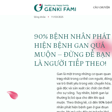
Chuyển
đến
CÂU CHUYỆN
nội
dung
Sống khỏe
11/03/2025
90% BỆNH NHÂN PHÁT
HIỆN BỆNH GAN QUÁ
MUỘN – ĐỪNG ĐỂ BẠN
LÀ NGƯỜI TIẾP THEO!
Gan là một trong những cơ quan quan
trọng nhất trong cơ thể con người, đóng
vai trò thiết yếu trong việc chuyển hóa,
giải độc và sản xuất các chất cần thiết
cho sự sống. Tuy nhiên, bệnh gan lại
thường bị bỏ qua cho đến khi quá
muộn. Theo thống kê, có đến 90% bện
nhân phát hiện bệnh gan ở giai đoạn
muộn, khi mà việc điều trị trở nên khó