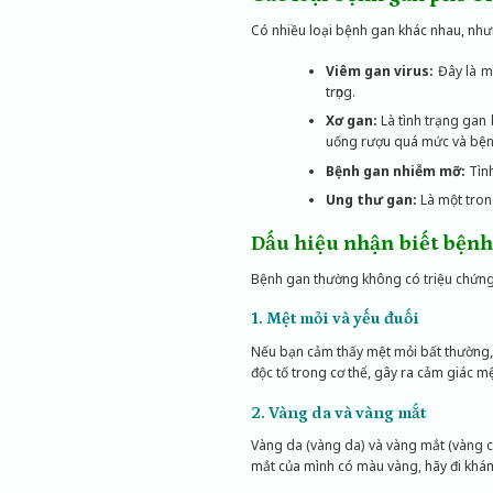
Có nhiều loại bệnh gan khác nhau, nh
Viêm gan virus:
Đây là m
trọng.
Xơ gan:
Là tình trạng gan
uống rượu quá mức và bện
Bệnh gan nhiễm mỡ:
Tình
Ung thư gan:
Là một tron
Dấu hiệu nhận biết bệnh
Bệnh gan thường không có triệu chứng r
1. Mệt mỏi và yếu đuối
Nếu bạn cảm thấy mệt mỏi bất thường, 
độc tố trong cơ thể, gây ra cảm giác mệ
2. Vàng da và vàng mắt
Vàng da (vàng da) và vàng mắt (vàng c
mắt của mình có màu vàng, hãy đi khá