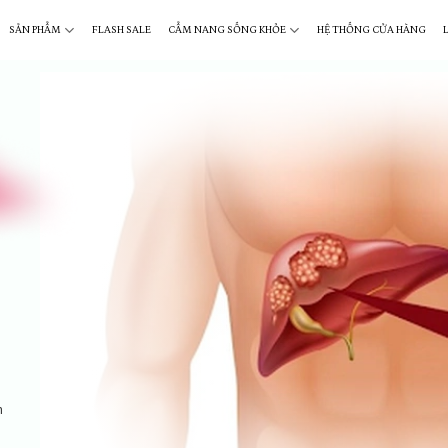
SẢN PHẨM
FLASH SALE
CẨM NANG SỐNG KHỎE
HỆ THỐNG CỬA HÀNG
h