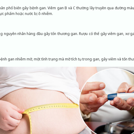
hân phổ biến gây bệnh gan. Viêm gan B và C thường lây truyền qua đường máu
hực phẩm hoặc nước bị ô nhiễm.
 nguyên nhân hàng đầu gây tổn thương gan. Rượu có thể gây viêm gan, xơ gan
bệnh gan nhiễm mỡ, một tình trạng mà mỡ tích tụ trong gan, gây viêm và tổn th