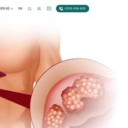
0703-336-633
LIÊN HỆ
EN