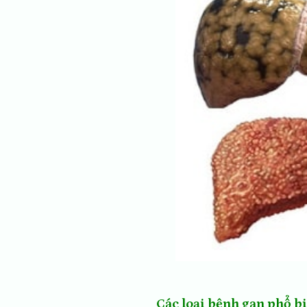
Các loại bệnh gan phổ b