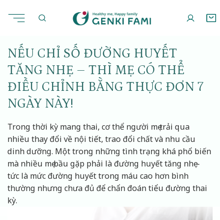
Chuyển
Sống khỏe
22/05/2025
đến
nội
dung
NẾU CHỈ SỐ ĐƯỜNG HUYẾT
TĂNG NHẸ – THÌ MẸ CÓ THỂ
ĐIỀU CHỈNH BẰNG THỰC ĐƠN 7
NGÀY NÀY!
Trong thời kỳ mang thai, cơ thể người mẹ trải qua
nhiều thay đổi về nội tiết, trao đổi chất và nhu cầu
dinh dưỡng. Một trong những tình trạng khá phổ biến
mà nhiều mẹ bầu gặp phải là đường huyết tăng nhẹ –
tức là mức đường huyết trong máu cao hơn bình
thường nhưng chưa đủ để chẩn đoán tiểu đường thai
kỳ.