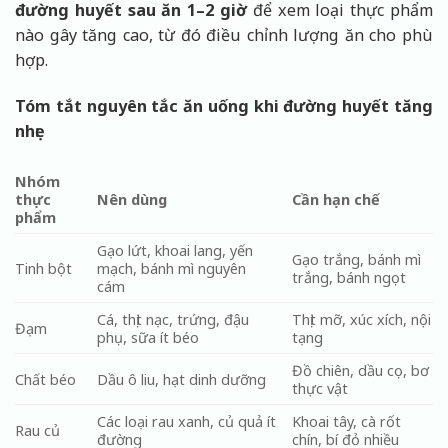
đường huyết sau ăn 1–2 giờ
để xem loại thực phẩm
nào gây tăng cao, từ đó điều chỉnh lượng ăn cho phù
hợp.
Tóm tắt nguyên tắc ăn uống khi đường huyết tăng
nhẹ:
Nhóm
thực
Nên dùng
Cần hạn chế
phẩm
Gạo lứt, khoai lang, yến
Gạo trắng, bánh mì
Tinh bột
mạch, bánh mì nguyên
trắng, bánh ngọt
cám
Cá, thịt nạc, trứng, đậu
Thịt mỡ, xúc xích, nội
Đạm
phụ, sữa ít béo
tạng
Đồ chiên, dầu cọ, bơ
Chất béo
Dầu ô liu, hạt dinh dưỡng
thực vật
Các loại rau xanh, củ quả ít
Khoai tây, cà rốt
Rau củ
đường
chín, bí đỏ nhiều