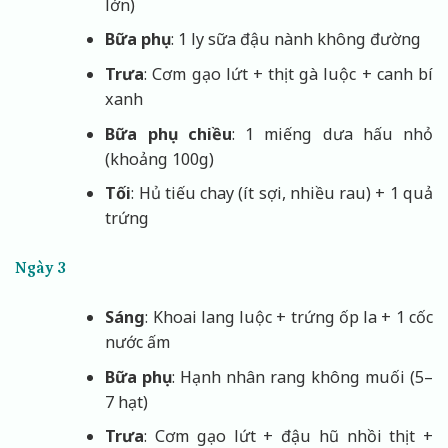
lớn)
Bữa phụ
: 1 ly sữa đậu nành không đường
Trưa
: Cơm gạo lứt + thịt gà luộc + canh bí
xanh
Bữa phụ chiều
: 1 miếng dưa hấu nhỏ
(khoảng 100g)
Tối
: Hủ tiếu chay (ít sợi, nhiều rau) + 1 quả
trứng
Ngày 3
Sáng
: Khoai lang luộc + trứng ốp la + 1 cốc
nước ấm
Bữa phụ
: Hạnh nhân rang không muối (5–
7 hạt)
Trưa
: Cơm gạo lứt + đậu hũ nhồi thịt +