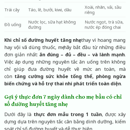
Xoài, nhãn, vải, sầu
Trái cây
Táo, lê, bưởi, kiwi, dâu
riêng
Nước lọc, sữa hạt không
Nước ngọt, trà sữa,
Đồ uống
đường
nước ép đóng chai
Khi chỉ số đường huyết tăng nhẹ
, thay vì hoang mang
hay vội vã dùng thuốc, mẹ hãy bắt đầu từ những điều
đơn giản nhất:
ăn đúng – đủ – đều – và lành mạnh
.
Việc áp dụng những nguyên tắc ăn uống trên không
chỉ giúp đưa đường huyết về mức an toàn, mà
còn
tăng cường sức khỏe tổng thể, phòng ngừa
biến chứng và hỗ trợ thai nhi phát triển toàn diện
.
Gợi ý thực đơn 7 ngày dành cho mẹ bầu có chỉ
số đường huyết tăng nhẹ
Dưới đây là
thực đơn mẫu trong 1 tuần
, được xây
dựng dựa trên nguyên tắc cân bằng dinh dưỡng, kiểm
soát chỉ số đường huyết và dễ thực hiện.