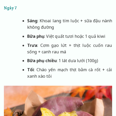
Ngày 7
Sáng
: Khoai lang tím luộc + sữa đậu nành
không đường
Bữa phụ
: Việt quất tươi hoặc 1 quả kiwi
Trưa
: Cơm gạo lứt + thịt luộc cuốn rau
sống + canh rau má
Bữa phụ chiều
: 1 lát dưa lưới (100g)
Tối
: Cháo yến mạch thịt bằm cà rốt + cải
xanh xào tỏi