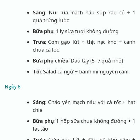
Sáng
: Nui lúa mạch nấu súp rau củ + 1
quả trứng luộc
Bữa phụ
: 1 ly sữa tươi không đường
Trưa
: Cơm gạo lứt + thịt nạc kho + canh
chua cá lóc
Bữa phụ chiều
: Dâu tây (5–7 quả nhỏ)
Tối
: Salad cá ngừ + bánh mì nguyên cám
Ngày 5
Sáng
: Cháo yến mạch nấu với cà rốt + hạt
chia
Bữa phụ
: 1 hộp sữa chua không đường + 1
lát táo
Trưa
: Cơm gạo lứt + đậu hũ kho nấm +