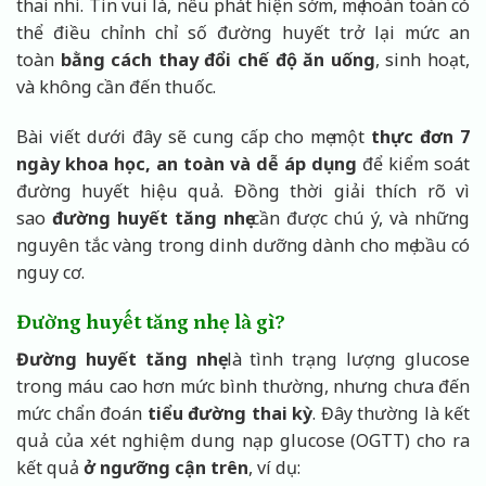
thai nhi. Tin vui là, nếu phát hiện sớm, mẹ hoàn toàn có
thể điều chỉnh chỉ số đường huyết trở lại mức an
toàn
bằng cách thay đổi chế độ ăn uống
, sinh hoạt,
và không cần đến thuốc.
Bài viết dưới đây sẽ cung cấp cho mẹ một
thực đơn 7
ngày khoa học, an toàn và dễ áp dụng
để kiểm soát
đường huyết hiệu quả. Đồng thời giải thích rõ vì
sao
đường huyết tăng nhẹ
cần được chú ý, và những
nguyên tắc vàng trong dinh dưỡng dành cho mẹ bầu có
nguy cơ.
Đường huyết tăng nhẹ là gì?
Đường huyết tăng nhẹ
là tình trạng lượng glucose
trong máu cao hơn mức bình thường, nhưng chưa đến
mức chẩn đoán
tiểu đường thai kỳ
. Đây thường là kết
quả của xét nghiệm dung nạp glucose (OGTT) cho ra
kết quả
ở ngưỡng cận trên
, ví dụ: