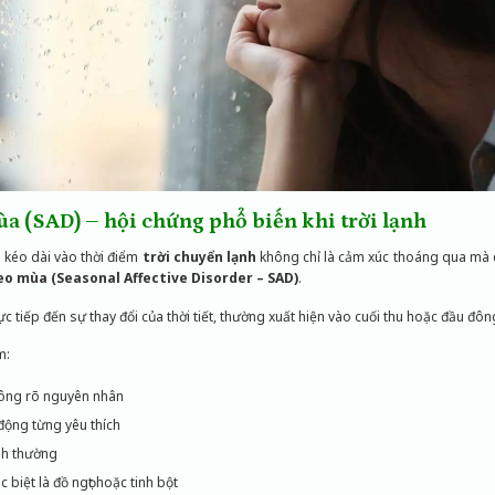
ùa (SAD) – hội chứng phổ biến khi trời lạnh
 kéo dài vào thời điểm
trời chuyển lạnh
không chỉ là cảm xúc thoáng qua mà cò
eo mùa (Seasonal Affective Disorder – SAD)
.
 tiếp đến sự thay đổi của thời tiết, thường xuất hiện vào cuối thu hoặc đầu đôn
m:
hông rõ nguyên nhân
động từng yêu thích
nh thường
biệt là đồ ngọt hoặc tinh bột