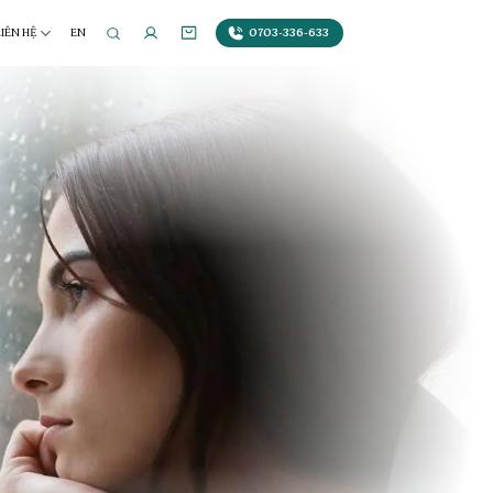
0703-336-633
LIÊN HỆ
EN