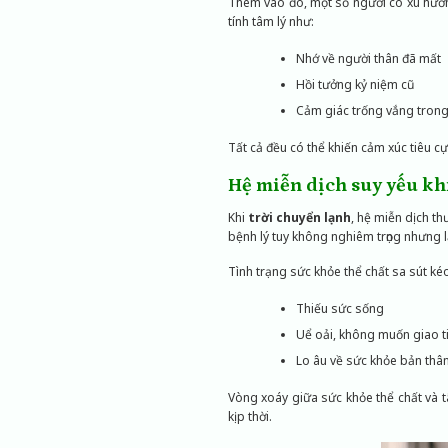
Thêm vào đó, một số người có xu hướng
tính tâm lý như:
Nhớ về người thân đã mất
Hồi tưởng kỷ niệm cũ
Cảm giác trống vắng trong
Tất cả đều có thể khiến cảm xúc tiêu cự
Hệ miễn dịch suy yếu kh
Khi
trời chuyển lạnh
, hệ miễn dịch th
bệnh lý tuy không nghiêm trọng nhưng l
Tình trạng sức khỏe thể chất sa sút ké
Thiếu sức sống
Uể oải, không muốn giao t
Lo âu về sức khỏe bản thâ
Vòng xoáy giữa sức khỏe thể chất và 
kịp thời.