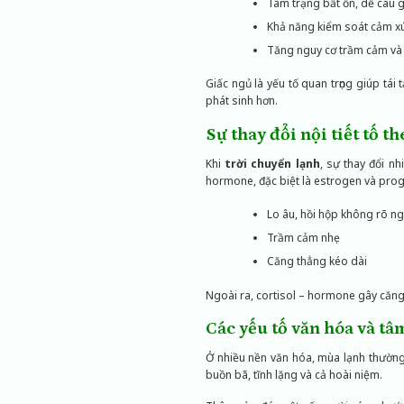
Tâm trạng bất ổn, dễ cáu g
Khả năng kiểm soát cảm x
Tăng nguy cơ trầm cảm và 
Giấc ngủ là yếu tố quan trọng giúp tái
phát sinh hơn.
Sự thay đổi nội tiết tố t
Khi
trời chuyển lạnh
, sự thay đổi n
hormone, đặc biệt là estrogen và prog
Lo âu, hồi hộp không rõ n
Trầm cảm nhẹ
Căng thẳng kéo dài
Ngoài ra, cortisol – hormone gây căng
Các yếu tố văn hóa và tâm
Ở nhiều nền văn hóa, mùa lạnh thường 
buồn bã, tĩnh lặng và cả hoài niệm.