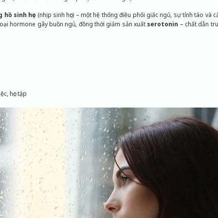
 hồ sinh học
(nhịp sinh học) – một hệ thống điều phối giấc ngủ, sự tỉnh táo và c
loại hormone gây buồn ngủ, đồng thời giảm sản xuất
serotonin
– chất dẫn tru
o
c, học tập