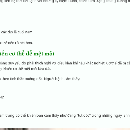
 liên hệ thời tiết lạnh với những kỷ niệm buồn, khiến tâm trạng chùng xuống
 các dịp lễ cuối năm
c trở nên rõ nét hơn.
iến cơ thể dễ mệt mỏi
ường suy yếu do phải thích nghi với điều kiện khí hậu khắc nghiệt. Cơ thể dễ bị
ại khiến cơ thể mệt mỏi kéo dài.
o theo tinh thần xuống dốc. Người bệnh cảm thấy:
iếp
n
tâm trạng có thể khiến bạn cảm thấy như đang “tụt dốc” trong những ngày lạnh