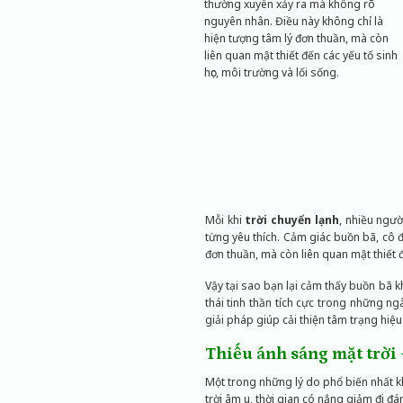
thường xuyên xảy ra mà không rõ
nguyên nhân. Điều này không chỉ là
hiện tượng tâm lý đơn thuần, mà còn
liên quan mật thiết đến các yếu tố sinh
học, môi trường và lối sống.
Mỗi khi
trời chuyển lạnh
, nhiều ngư
từng yêu thích. Cảm giác buồn bã, cô 
đơn thuần, mà còn liên quan mật thiết đ
Vậy tại sao bạn lại cảm thấy buồn bã kh
thái tinh thần tích cực trong những ngà
giải pháp giúp cải thiện tâm trạng hiệu
Thiếu ánh sáng mặt trời
Một trong những lý do phổ biến nhất 
trời âm u, thời gian có nắng giảm đi đá