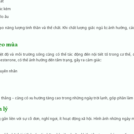
ắt
úc kém
lo âu
 tạo năng lượng tinh thần và thể chất. Khi chất lượng giấc ngủ bị ảnh hưởng, 
heo mùa
hiệt độ và môi trường sống cũng có thể tác động đến nội tiết tố trong cơ thể,
esterone, có thể ảnh hưởng đến tâm trạng, gây ra cảm giác:
guyên nhân
 thẳng – cũng có xu hướng tăng cao trong những ngày trời lạnh, góp phần làm ch
 lý
gắn liền với sự cô đơn, nghỉ ngơi, ít hoạt động xã hội. Hình ảnh những ngày 