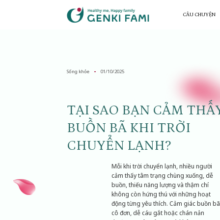
Chuyển
đến
CÂU CHUYỆN
nội
dung
Sống khỏe
01/10/2025
TẠI SAO BẠN CẢM THẤ
BUỒN BÃ KHI TRỜI
CHUYỂN LẠNH?
Mỗi khi trời chuyển lạnh, nhiều người
cảm thấy tâm trạng chùng xuống, dễ
buồn, thiếu năng lượng và thậm chí
không còn hứng thú với những hoạt
động từng yêu thích. Cảm giác buồn bã
cô đơn, dễ cáu gắt hoặc chán nản