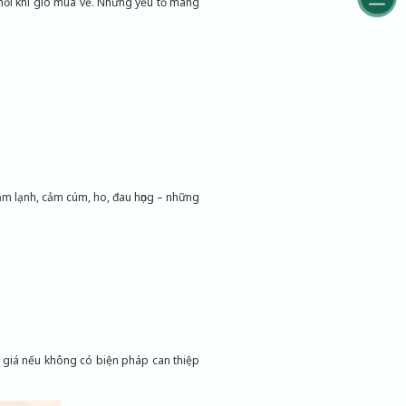
 mỗi khi gió mùa về. Những yếu tố mang
 cảm lạnh, cảm cúm, ho, đau họng – những
 giá nếu không có biện pháp can thiệp