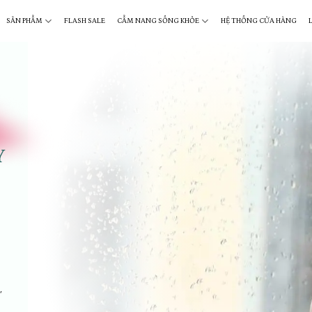
SẢN PHẨM
FLASH SALE
CẨM NANG SỐNG KHỎE
HỆ THỐNG CỬA HÀNG
Y
,