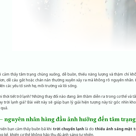
ời cảm thấy tâm trạng chùng xuống, dễ buồn, thiếu năng lượng và thậm chí k
đơn, dễ cáu gắt hoặc chán nản thường xuyên xảy ra mà không rõ nguyên nhân. Đ
ến các yếu tố sinh học, môi trường và lối sống.
i thời tiết trở lạnh? Những thay đổi nào đang âm thầm diễn ra trong cơ thể và t
y trời lạnh giá? Bài viết này sẽ giúp bạn lý giải hiện tượng này từ góc nhìn kh
 quả.
 – nguyên nhân hàng đầu ảnh hưởng đến tâm trạng
khiến bạn cảm thấy buồn bã khi
trời chuyển lạnh
là do
thiếu ánh sáng mặt t
ng kể, khiến cơ thể không hấp thụ đủ ánh sáng tự nhiên.