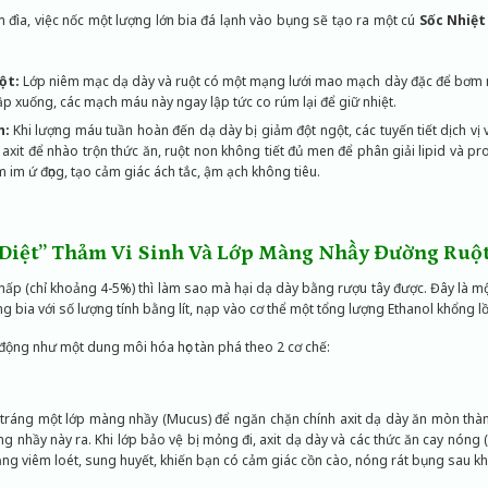
đìa, việc nốc một lượng lớn bia đá lạnh vào bụng sẽ tạo ra một cú
Sốc Nhiệt
ột:
Lớp niêm mạc dạ dày và ruột có một mạng lưới mao mạch dày đặc để bơm m
ập xuống, các mạch máu này ngay lập tức co rúm lại để giữ nhiệt.
h:
Khi lượng máu tuần hoàn đến dạ dày bị giảm đột ngột, các tuyến tiết dịch vị
 axit để nhào trộn thức ăn, ruột non không tiết đủ men để phân giải lipid và pro
ằm im ứ đọng, tạo cảm giác ách tắc, ậm ạch không tiêu.
 Diệt” Thảm Vi Sinh Và Lớp Màng Nhầy Đường Ruộ
hấp (chỉ khoảng 4-5%) thì làm sao mà hại dạ dày bằng rượu tây được. Đây là một
g bia với số lượng tính bằng lít, nạp vào cơ thể một tổng lượng Ethanol khổng lồ
t động như một dung môi hóa học tàn phá theo 2 cơ chế:
 tráng một lớp màng nhầy (Mucus) để ngăn chặn chính axit dạ dày ăn mòn thàn
àng nhầy này ra. Khi lớp bảo vệ bị mỏng đi, axit dạ dày và các thức ăn cay nóng (
ạng viêm loét, sung huyết, khiến bạn có cảm giác cồn cào, nóng rát bụng sau kh