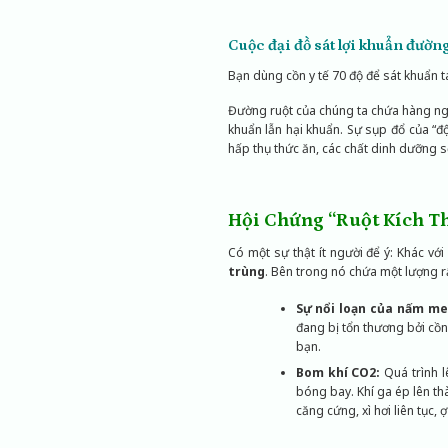
Cuộc đại đồ sát lợi khuẩn đường
Bạn dùng cồn y tế 70 độ để sát khuẩn ta
Đường ruột của chúng ta chứa hàng nghì
khuẩn lẫn hại khuẩn. Sự sụp đổ của “
hấp thụ thức ăn, các chất dinh dưỡng s
Hội Chứng “Ruột Kích Th
Có một sự thật ít người để ý: Khác với
trùng
. Bên trong nó chứa một lượng rấ
Sự nổi loạn của nấm me
đang bị tổn thương bởi cồn
bạn.
Bom khí CO2:
Quá trình l
bóng bay. Khí ga ép lên thà
căng cứng, xì hơi liên tục,