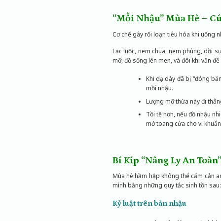
“Mồi Nhậu” Mùa Hè – Cú
Cơ chế gây rối loạn tiêu hóa khi uống 
Lạc luộc, nem chua, nem phùng, dồi s
mỡ, đồ sống lên men, và đôi khi vấn đề
Khi dạ dày đã bị “đóng bă
mồi nhậu.
Lượng mỡ thừa này đi thẳng
Tồi tệ hơn, nếu đồ nhậu nh
mở toang cửa cho vi khuẩn
Bí Kíp “Nâng Ly An Toàn
Mùa hè hầm hập không thể cấm cản anh 
mình bằng những quy tắc sinh tồn sau:
Kỷ luật trên bàn nhậu