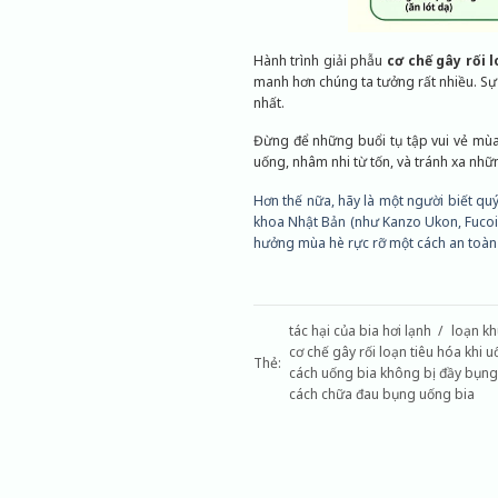
Hành trình giải phẫu
cơ chế gây rối 
manh hơn chúng ta tưởng rất nhiều. Sự
nhất.
Đừng để những buổi tụ tập vui vẻ mùa
uống, nhâm nhi từ tốn, và tránh xa nhữ
Hơn thế nữa, hãy là một người biết q
khoa Nhật Bản (như Kanzo Ukon, Fuco
hưởng mùa hè rực rỡ một cách an toàn 
tác hại của bia hơi lạnh
loạn kh
cơ chế gây rối loạn tiêu hóa khi u
Thẻ:
cách uống bia không bị đầy bụng
cách chữa đau bụng uống bia