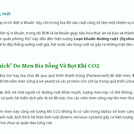
 ruột
y vì nó diệt vi khuẩn. Vậy cồn trong bia khi vào ruột cũng sẽ làm một nhiệm vụ tư
n tỷ vi khuẩn, trong đó 85% là lợi khuẩn giúp tiêu hóa thức ăn và bảo vệ thành r
đội quân phòng thủ” này dẫn đến hiện tượng
Loạn khuẩn đường ruột (Dysbio
ẽ bị đẩy thẳng xuống ruột già, hút nước vào lòng ruột và gây ra những trận tiêu 
ích” Do Men Bia Sống Và Bọt Khí CO2
 bia lon hay bia chai đã qua quá trình thanh trùng (Pasteurized) để diệt men,
t lớn nấm men sống (Live yeast) và các protein còn sót lại trong quá trình ủ bia
n:
Đối với một người có đường ruột khỏe mạnh, lượng men này có thể không 
 và lạnh, hệ miễn dịch yếu ớt sẽ để mặc cho các nấm men sống này lên men thứ
ên men này cộng với lượng khí CO2 khổng lồ có sẵn trong bọt bia sẽ bơm că
nh ruột, kích thích hệ thần kinh ruột (Enteric nervous system) gây ra hiện tượng
 ợ hơi chua và quặn đau từng cơn.