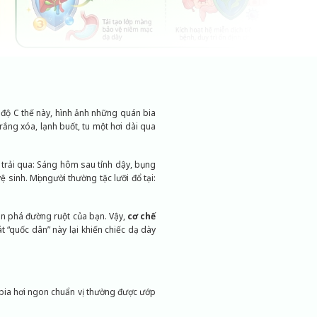
0 độ C thế này, hình ảnh những quán bia
trắng xóa, lạnh buốt, tu một hơi dài qua
trải qua: Sáng hôm sau tỉnh dậy, bụng
inh. Mọi người thường tặc lưỡi đổ tại:
tàn phá đường ruột của bạn. Vậy,
cơ chế
t “quốc dân” này lại khiến chiếc dạ dày
y bia hơi ngon chuẩn vị thường được ướp