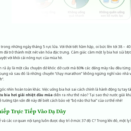
trong những ngày tháng 5 rực lửa. Với thời tiết hầm hập, oi bức lên tới 38 – 4
ầm đã trở thành một nét văn hóa đặc trưng. Cảm giác cầm một ly bia hơi sủi bọt 
 tuyệt vời khỏi cái nóng nực của mùa hè.
m rả ấy là một câu chuyện dở khóc dở cười mà 80% các đấng mày râu đều từng 
 bụng và sau đó là những chuyến “chạy marathon” không ngừng nghỉ vào nhà vệ s
h”.
góc nhìn hoàn toàn khác. Việc uống bia hơi sai cách chính là hành động tự tay 
ều bia hơi giải nhiệt đầu mùa
diễn ra như thế nào? Tại sao thứ nước giải khá
tường tận vấn đề này để biết cách bảo vệ “bộ não thứ hai” của cơ thể nhé!
iếp Trực Tiếp Vào Dạ Dày
hể và các cơ quan nội tạng luôn được duy trì ở mức 37 độ C? Trong khi đó, một l