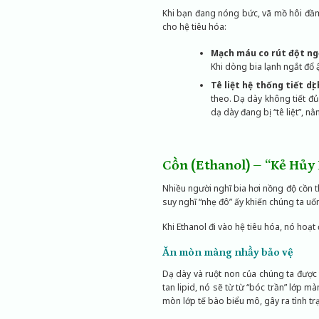
Khi bạn đang nóng bức, vã mồ hôi đầm 
cho hệ tiêu hóa:
Mạch máu co rút đột ng
Khi dòng bia lạnh ngắt đổ 
Tê liệt hệ thống tiết dịc
theo. Dạ dày không tiết đủ
dạ dày đang bị “tê liệt”, n
Cồn (Ethanol) – “Kẻ Hủy
Nhiều người nghĩ bia hơi nồng độ cồn t
suy nghĩ “nhẹ đô” ấy khiến chúng ta uốn
Khi Ethanol đi vào hệ tiêu hóa, nó hoạ
Ăn mòn màng nhầy bảo vệ
Dạ dày và ruột non của chúng ta được
tan lipid, nó sẽ từ từ “bóc trần” lớp m
mòn lớp tế bào biểu mô, gây ra tình tr