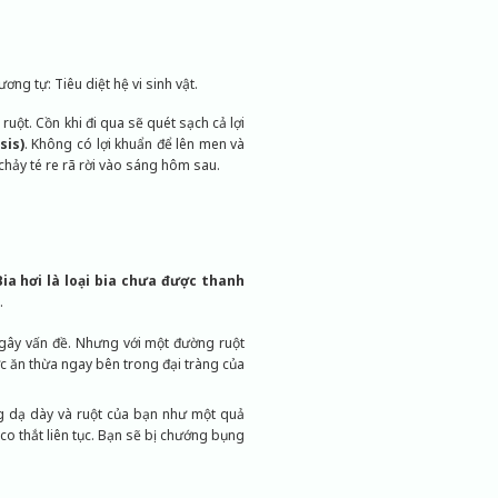
ơng tự: Tiêu diệt hệ vi sinh vật.
uột. Cồn khi đi qua sẽ quét sạch cả lợi
sis)
. Không có lợi khuẩn để lên men và
chảy té re rã rời vào sáng hôm sau.
Bia hơi là loại bia chưa được thanh
.
gây vấn đề. Nhưng với một đường ruột
c ăn thừa ngay bên trong đại tràng của
ng dạ dày và ruột của bạn như một quả
 co thắt liên tục. Bạn sẽ bị chướng bụng