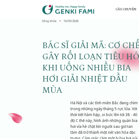
Chuyển
đến
CÂU CHUYỆN
nội
dung
Sống khỏe
16/05/2026
BÁC SĨ GIẢI MÃ: CƠ CH
GÂY RỐI LOẠN TIÊU H
KHI UỐNG NHIỀU BIA
HƠI GIẢI NHIỆT ĐẦU
MÙA
Hà Nội và các tỉnh miền Bắc đang chìm
trong những ngày tháng 5 rực lửa. Với
thời tiết hầm hập, oi bức lên tới 38 - 40
độ C thế này, hình ảnh những quán bia
hơi vỉa hè chật kín người sau giờ tan
tầm đã trở thành một nét văn hóa đặc
trưng. Cảm giác cầm một ly bia hơi sủi