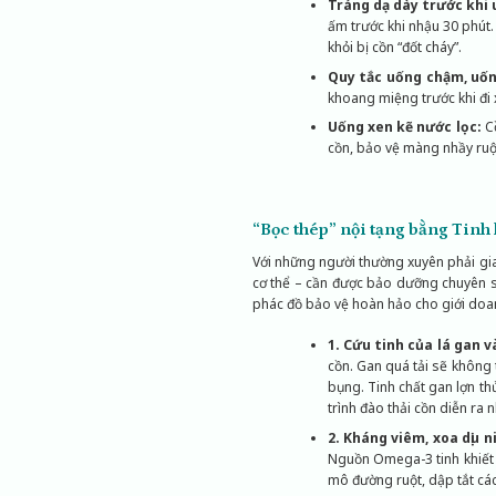
Tráng dạ dày trước khi 
ấm trước khi nhậu 30 phút
khỏi bị cồn “đốt cháy”.
Quy tắc uống chậm, uố
khoang miệng trước khi đi 
Uống xen kẽ nước lọc:
Cồ
cồn, bảo vệ màng nhầy ruộ
“Bọc thép” nội tạng bằng Tinh
Với những người thường xuyên phải giao
cơ thể – cần được bảo dưỡng chuyên s
phác đồ bảo vệ hoàn hảo cho giới doa
1. Cứu tinh của lá gan 
cồn. Gan quá tải sẽ không 
bụng. Tinh chất gan lợn t
trình đào thải cồn diễn ra
2. Kháng viêm, xoa dịu
Nguồn Omega-3 tinh khiết c
mô đường ruột, dập tắt các