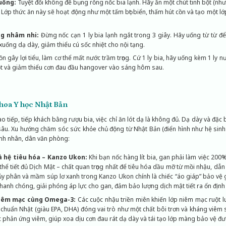
uống:
Tuyệt đối không để bụng rỗng nốc bia lạnh. Hãy ăn một chút tinh bột (n
. Lớp thức ăn này sẽ hoạt động như một tấm bọt biển, thấm hút cồn và tạo mộ
ng nhâm nhi:
Đừng nốc cạn 1 ly bia lạnh ngắt trong 3 giây. Hãy uống từ từ để 
xuống dạ dày, giảm thiểu cú sốc nhiệt cho nội tạng.
n gây lợi tiểu, làm cơ thể mất nước trầm trọng. Cứ 1 ly bia, hãy uống kèm 1 ly n
t và giảm thiểu cơn đau đầu hangover vào sáng hôm sau.
 hoa Y học Nhật Bản
 tiếp, tiếp khách bằng rượu bia, việc chỉ ăn lót dạ là không đủ. Dạ dày và đặc b
âu. Xu hướng chăm sóc sức khỏe chủ động từ Nhật Bản (điển hình như hệ sinh
nh nhân, dân văn phòng:
và hệ tiêu hóa – Kanzo Ukon:
Khi bạn nốc hàng lít bia, gan phải làm việc 200
thể tiết đủ Dịch Mật – chất quan trọng nhất để tiêu hóa dầu mỡ từ mồi nhậu, dẫn
hủy phân và mầm súp lơ xanh trong Kanzo Ukon chính là chiếc “áo giáp” bảo vệ
 nhanh chóng, giải phóng áp lực cho gan, đảm bảo lượng dịch mật tiết ra ổn định
 niêm mạc cùng Omega-3:
Các cuộc nhậu triền miên khiến lớp niêm mạc ruột lu
huẩn Nhật (giàu EPA, DHA) đóng vai trò như một chất bôi trơn và kháng viêm si
 phản ứng viêm, giúp xoa dịu cơn đau rát dạ dày và tái tạo lớp màng bảo vệ đư