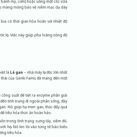
hư bánh mỳ, cơm) hoặc uống một cốc sữa
t lớp màng mỏng bảo vệ niêm mạc dạ dày
bia có thời gian hòa hoãn với nhiệt độ
ước lọc. Việc này giúp pha loãng nồng độ
iệt là
Lá gan
– nhà máy lọc độc lớn nhất
 thái của Genki Fami) đã mang đến một
% công suất để tiết ra enzyme phân giải
 đến tình trạng đi ngoài phân sống, đầy
 gan. Nó giúp hạ men gan, thúc đẩy quá
 để tiêu hóa thức ăn hoàn hảo.
ôn trong tình trạng sưng tấy, viêm đỏ.
nh học. Nó len lỏi vào từng tế bào biểu
ờng tiêu hóa.