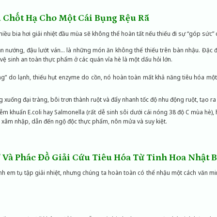
 Chốt Hạ Cho Một Cái Bụng Rệu Rã
nhiều bia hơi giải nhiệt đầu mùa sẽ không thể hoàn tất nếu thiếu đi sự “góp sức
ụn nướng, đậu lướt ván… là những món ăn không thể thiếu trên bàn nhậu. Đặc đ
 vệ sinh an toàn thực phẩm ở các quán vỉa hè là một dấu hỏi lớn.
ng” do lạnh, thiếu hụt enzyme do cồn, nó hoàn toàn mất khả năng tiêu hóa một
 xuống đại tràng, bôi trơn thành ruột và đẩy nhanh tốc độ nhu động ruột, tạo r
iễm khuẩn E.coli hay Salmonella (rất dễ sinh sôi dưới cái nóng 38 độ C mùa hè)
 xâm nhập, dẫn đến ngộ độc thực phẩm, nôn mửa và suy kiệt.
” Và Phác Đồ Giải Cứu Tiêu Hóa Từ Tinh Hoa Nhật 
em tụ tập giải nhiệt, nhưng chúng ta hoàn toàn có thể nhậu một cách văn min