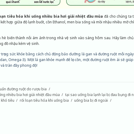
loạn tiêu hóa khi uống nhiều bia hơi giải nhiệt đầu mùa
đã cho chúng ta 
 kết hợp giữa độ lạnh buốt, cồn Ethanol, men bia sống và mồi nhậu nhiều mỡ chí
 hè biến thành nỗi ám ảnh trong nhà vệ sinh vào sáng hôm sau. Hãy làm chủ c
ng đồ nhậu kém vệ sinh.
uý trọng sức khỏe bằng cách chủ động bảo dưỡng lá gan và đường ruột mỗi ngày
idan, Omega-3).
Một lá gan khỏe mạnh để lọc cồn, một đường ruột êm ái sẽ giúp 
và tràn đầy phong độ!
uẩn đường ruột do rượu bia
ống nhiều bia hơi giải nhiệt đầu mùa
tại sao uống bia lạnh lại bị đau bụng đi 
 khó tiêu
rối loạn tiêu hóa khi uống bia
uống bia bị đi ngoài