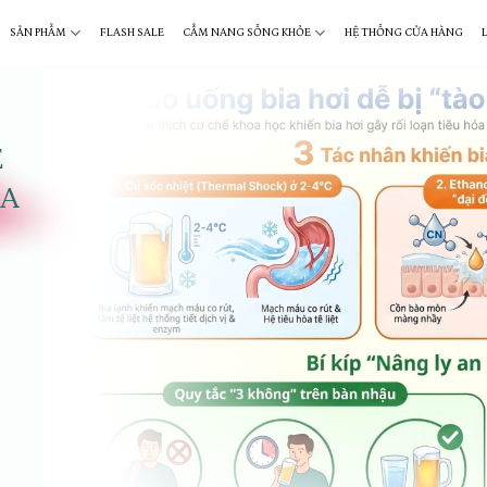
SẢN PHẨM
FLASH SALE
CẨM NANG SỐNG KHỎE
HỆ THỐNG CỬA HÀNG
Ế
ÓA