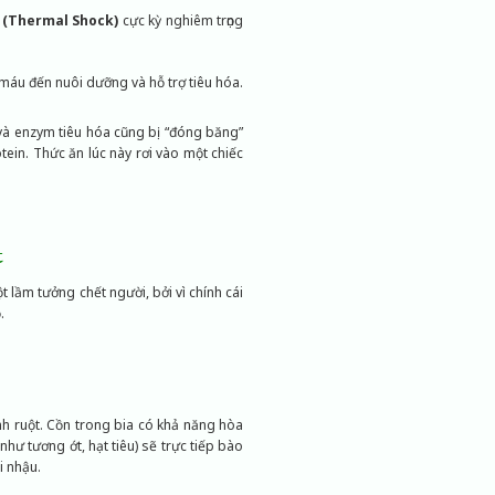
 (Thermal Shock)
cực kỳ nghiêm trọng
áu đến nuôi dưỡng và hỗ trợ tiêu hóa.
 và enzym tiêu hóa cũng bị “đóng băng”
tein. Thức ăn lúc này rơi vào một chiếc
t
 lầm tưởng chết người, bởi vì chính cái
.
h ruột. Cồn trong bia có khả năng hòa
như tương ớt, hạt tiêu) sẽ trực tiếp bào
i nhậu.