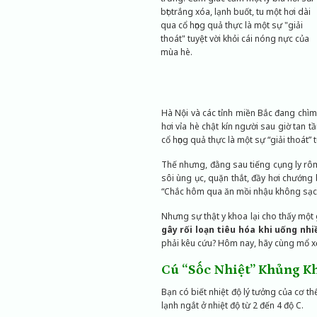
bọt trắng xóa, lạnh buốt, tu một hơi dài
qua cổ họng quả thực là một sự "giải
thoát" tuyệt vời khỏi cái nóng nực của
mùa hè.
Hà Nội và các tỉnh miền Bắc đang chìm 
hơi vỉa hè chật kín người sau giờ tan t
cổ họng quả thực là một sự “giải thoát”
Thế nhưng, đằng sau tiếng cụng ly rô
sôi ùng ục, quặn thắt, đầy hơi chướng
“Chắc hôm qua ăn mồi nhậu không sạc
Nhưng sự thật y khoa lại cho thấy một 
gây rối loạn tiêu hóa khi uống nhi
phải kêu cứu? Hôm nay, hãy cùng mổ xẻ 
Cú “Sốc Nhiệt” Khủng Kh
Bạn có biết nhiệt độ lý tưởng của cơ t
lạnh ngắt ở nhiệt độ từ 2 đến 4 độ C.