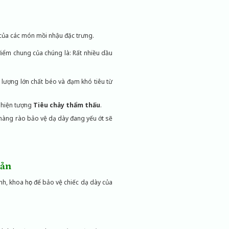
” của các món mồi nhậu đặc trưng.
iểm chung của chúng là: Rất nhiều dầu
 lượng lớn chất béo và đạm khó tiêu từ
a hiện tượng
Tiêu chảy thẩm thấu
.
, hàng rào bảo vệ dạ dày đang yếu ớt sẽ
Bản
h, khoa học để bảo vệ chiếc dạ dày của