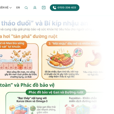
0703-336-633
LIÊN HỆ
EN