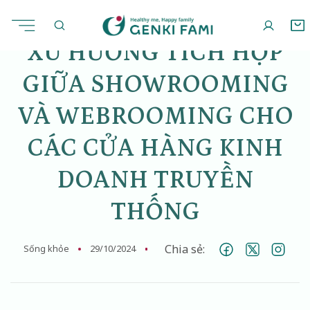
Skip
to
content
XU HƯỚNG TÍCH HỢP
GIỮA SHOWROOMING
VÀ WEBROOMING CHO
CÁC CỬA HÀNG KINH
DOANH TRUYỀN
THỐNG
Chia sẻ:
Sống khỏe
29/10/2024