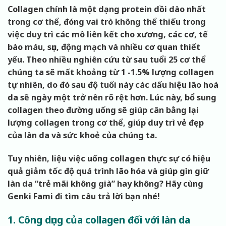
Collagen chính là một dạng protein dồi dào nhất
trong cơ thể, đóng vai trò không thể thiếu trong
việc duy trì các mô liên kết cho xương, các cơ, tế
bào máu, sụn, động mạch và nhiều cơ quan thiết
yếu. Theo nhiều nghiên cứu từ sau tuổi 25 cơ thể
chúng ta sẽ mất khoảng từ 1 -1.5% lượng collagen
tự nhiên, do đó sau độ tuổi này các dấu hiệu lão hoá
da sẽ ngày một trở nên rõ rệt hơn. Lúc này, bổ sung
collagen theo đường uống sẽ giúp cân bằng lại
lượng collagen trong cơ thể, giúp duy trì vẻ đẹp
của làn da và sức khoẻ của chúng ta.
Tuy nhiên, liệu việc uống collagen thực sự có hiệu
quả giảm tốc độ quá trình lão hóa và giúp gìn giữ
làn da “trẻ mãi không già” hay không? Hãy cùng
Genki Fami đi tìm câu trả lời bạn nhé!
1. Công dụng của collagen đối với làn da