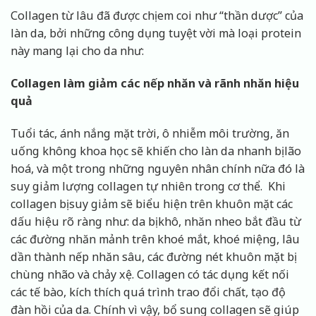
Collagen từ lâu đã được chị em coi như “thần dược” của
làn da, bởi những công dụng tuyệt vời mà loại protein
này mang lại cho da như:
Collagen làm giảm các nếp nhăn và rãnh nhăn hiệu
quả
Tuổi tác, ánh nắng mặt trời, ô nhiễm môi trường, ăn
uống không khoa học sẽ khiến cho làn da nhanh bị lão
hoá, và một trong những nguyên nhân chính nữa đó là
suy giảm lượng collagen tự nhiên trong cơ thể. Khi
collagen bị suy giảm sẽ biểu hiện trên khuôn mặt các
dấu hiệu rõ ràng như: da bị khô, nhăn nheo bắt đầu từ
các đường nhăn mảnh trên khoé mắt, khoé miệng, lâu
dần thành nếp nhăn sâu, các đường nét khuôn mặt bị
chùng nhão và chảy xệ. Collagen có tác dụng kết nối
các tế bào, kích thích quá trình trao đổi chất, tạo độ
đàn hồi của da. Chính vì vậy, bổ sung collagen sẽ giúp