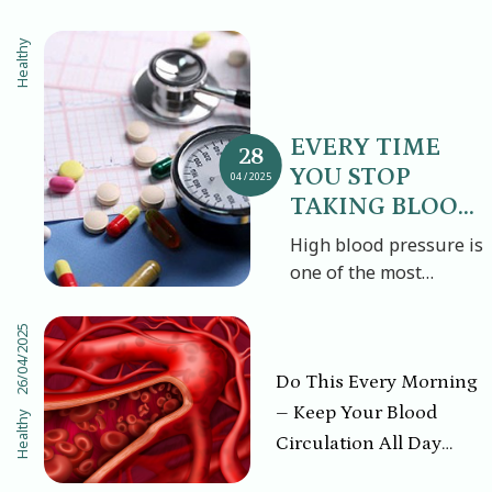
Healthy
EVERY TIME
28
YOU STOP
04 / 2025
TAKING BLOOD
PRESSURE
High blood pressure is
MEDICATION,
one of the most
YOU ARE
common chronic
GAMBLING
conditions worldwide.
26/04/2025
WITH YOUR
Yet many patients,
after a period of
LIFE
Do This Every Morning
feeling well, become
– Keep Your Blood
Healthy
complacent and stop
Circulation All Day
taking blood pressure
Long!
medication—whether