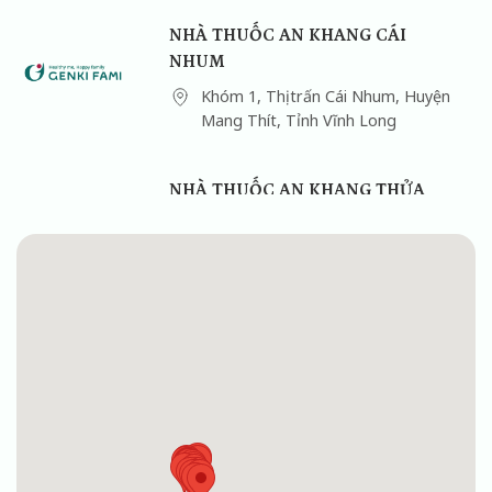
NHÀ THUỐC AN KHANG CÁI
NHUM
Khóm 1, Thị trấn Cái Nhum, Huyện
Mang Thít, Tỉnh Vĩnh Long
NHÀ THUỐC AN KHANG THỬA
372 BÌNH MINH
107 Ngô Quyền, Khóm 1, Phường
Cái Vồn, Thị xã Bình Minh, Tỉnh
Vĩnh Long, Việt Nam
NHÀ THUỐC AN KHANG 110B
TRƯNG NỮ VƯƠNG
110B Trưng Nữ Vương, Phường 1,
TP Vĩnh Long, Tỉnh Vĩnh Long