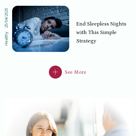
because they feel
25/04/2025
healthy, their readings
are normal, or simply
End Sleepless Nights
due to frustration or
with This Simple
Healthy
forgetfulness.
Strategy
See More