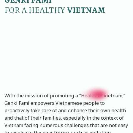
GENKI FAMI
Bách hóa XANH Ngã Tư Trần Đại
Nghĩa-Nguyễn Văn Thiệt)
FOR A HEALTHY
VIETNAM
NHÀ THUỐC AN KHANG 64/7H
PHÓ CƠ ĐIỀU
Số 64/7H Phó Cơ Điều, Phường 4,
TP. Vĩnh Long, Tỉnh Vĩnh Long
(Ngay Bách hóa XANH vòng xoay
Phạm Thái Bường)
NHÀ THUỐC AN KHANG LONG HỒ
Khóm 1, Thị Trấn Long Hồ, Huyện
With the mission of promoting a “Healthier Vietnam,”
Long Hồ, Tỉnh Vĩnh Long
Genki Fami empowers Vietnamese people to
proactively take care of and enhance their own health
and that of their families, especially in the context of
NHÀ THUỐC AN KHANG THỊ
Vietnam facing numerous challenges that are not easy
TRẤN CHÂU THÀNH
to resolve in the near future, such as pollution,