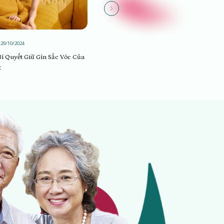
29/10/2024
Sống khỏe
29/10/2024
í Quyết Giữ Gìn Sắc Vóc Của
Hành Trình Khách Hàng Và Cách Vận
t
Dụng Cho Cửa Hàng Kinh Doanh