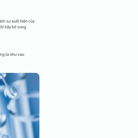
iảm sự xuất hiện của
thì hãy bổ sung
úng ta như sau: