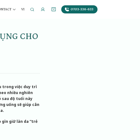
0703-336-633
ONTACT
VI
DỤNG CHO
 trong việc duy trì
Theo nhiều nghiên
ó sau độ tuổi này
ờng uống sẽ giúp cân
ta.
 gìn giữ làn da “trẻ