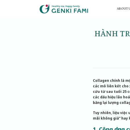
Skip
to
ABOUT 
content
HÀNH TR
Collagen chính là mộ
các mô liên kết cho 
cứu từ sau tuổi 25 c
các dấu hiệu lão ho
bằng lại lượng colla
Tuy nhiên, liệu việc
mãi không già” hay 
1. Công dụng c