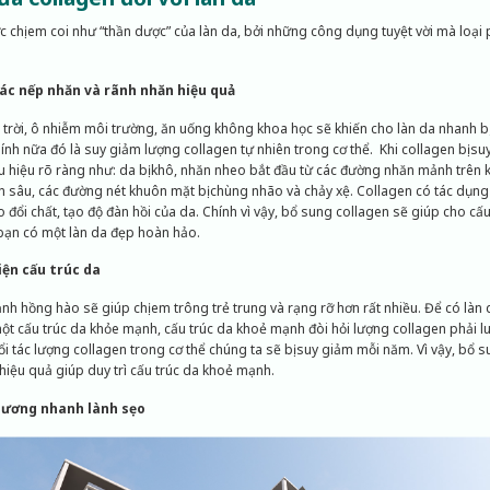
c chị em coi như “thần dược” của làn da, bởi những công dụng tuyệt vời mà loại 
ác nếp nhăn và rãnh nhăn hiệu quả
 trời, ô nhiễm môi trường, ăn uống không khoa học sẽ khiến cho làn da nhanh bị
h nữa đó là suy giảm lượng collagen tự nhiên trong cơ thể. Khi collagen bị su
u hiệu rõ ràng như: da bị khô, nhăn nheo bắt đầu từ các đường nhăn mảnh trên
 sâu, các đường nét khuôn mặt bị chùng nhão và chảy xệ. Collagen có tác dụng k
ao đổi chất, tạo độ đàn hồi của da. Chính vì vậy, bổ sung collagen sẽ giúp cho c
 bạn có một làn da đẹp hoàn hảo.
iện cấu trúc da
h hồng hào sẽ giúp chị em trông trẻ trung và rạng rỡ hơn rất nhiều. Để có là
một cấu trúc da khỏe mạnh, cấu trúc da khoẻ mạnh đòi hỏi lượng collagen phải l
ổi tác lượng collagen trong cơ thể chúng ta sẽ bị suy giảm mỗi năm. Vì vậy, bổ 
hiệu quả giúp duy trì cấu trúc da khoẻ mạnh.
hương nhanh lành sẹo