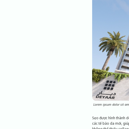
Lorem ipsum dolor sit ame
Sẹo được hình thành do
các tế bào da mới, giú
không thể thiếu collag