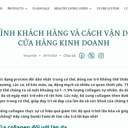
US
PRODUCTS
FLASH SALE
HEALTHY LIVING GUIDE
STORE SYSTEM
C
ÌNH KHÁCH HÀNG VÀ CÁCH VẬN 
CỬA HÀNG KINH DOANH
Chia sẻ:
Sống khỏe
29/10/2024
t dạng protein dồi dào nhất trong cơ thể, đóng vai trò không thể thiếu
xương, các cơ, tế bào máu, sụn, động mạch và nhiều cơ quan thiết yếu. 
ơ thể chúng ta sẽ mất khoảng từ 1 -1.5% lượng collagen tự nhiên, do đ
á da sẽ ngày một trở nên rõ rệt hơn. Lúc này, bổ sung collagen theo đư
gen trong cơ thể, giúp duy trì vẻ đẹp của làn da và sức khoẻ của chúng 
 uống collagen thực sự có hiệu quả giảm tốc độ quá trình lão hóa và giúp
không? Hãy cùng Genki Fami đi tìm câu trả lời bạn nhé!
ủa collagen đối với làn da