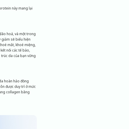
protein này mang lại
 lão hoá, và một trong
y giảm sẽ biểu hiện
 khoé mắt, khoé miệng,
ết nối các tế bào,
ấu trúc da của bạn vững
n da hoàn hảo đồng
uôn được duy trì ở mức
sung collagen bằng