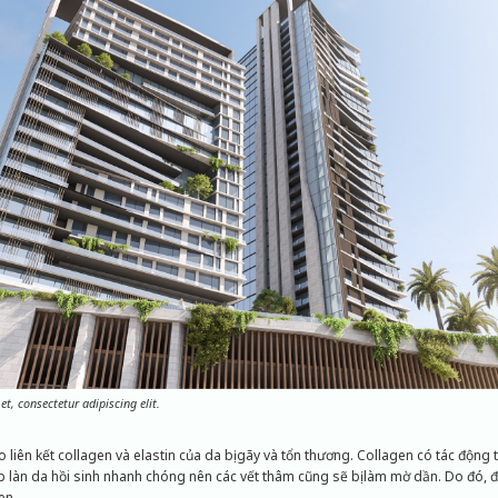
t, consectetur adipiscing elit.
 liên kết collagen và elastin của da bị gãy và tổn thương. Collagen có tác động t
p làn da hồi sinh nhanh chóng nên các vết thâm cũng sẽ bị làm mờ dần. Do đó, để t
en.