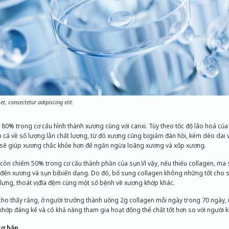
t, consectetur adipiscing elit.
 80% trong cơ cấu hình thành xương cùng với canxi. Tùy theo tốc độ lão hoá của
n cả về số lượng lẫn chất lượng, từ đó xương cũng bị giảm đàn hồi, kém dẻo dai và
 sẽ giúp xương chắc khỏe hơn để ngăn ngừa loãng xương và xốp xương.
còn chiếm 50% trong cơ cấu thành phần của sụn.Vì vậy, nếu thiếu collagen, ma 
 đến xương và sụn bị biến dạng. Do đó, bổ sung collagen không những tốt cho 
lưng, thoát vị đĩa đệm cùng một số bệnh về xương khớp khác.
ho thấy rằng, ở người trưởng thành uống 2g collagen mỗi ngày trong 70 ngày
khớp đáng kể và có khả năng tham gia hoạt động thể chất tốt hơn so với người 
cơ bắp