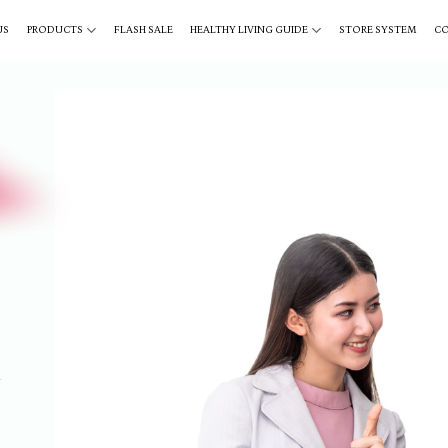
US
PRODUCTS
FLASH SALE
HEALTHY LIVING GUIDE
STORE SYSTEM
C
,