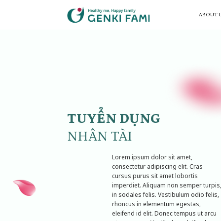
Skip
to
ABOUT 
content
TUYỂN DỤNG
NHÂN TÀI
Lorem ipsum dolor sit amet,
consectetur adipiscing elit. Cras
cursus purus sit amet lobortis
imperdiet. Aliquam non semper turpis
in sodales felis. Vestibulum odio felis,
rhoncus in elementum egestas,
eleifend id elit. Donec tempus ut arcu