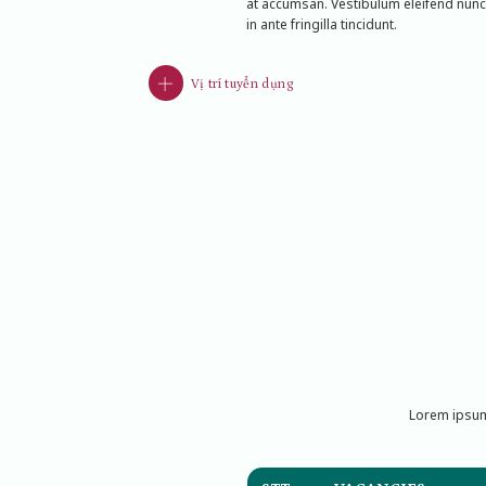
at accumsan. Vestibulum eleifend nunc
in ante fringilla tincidunt.
Vị trí tuyển dụng
Lorem ipsum 