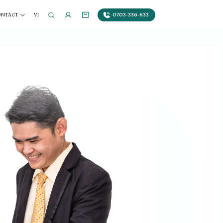
0703-336-633
ONTACT
VI