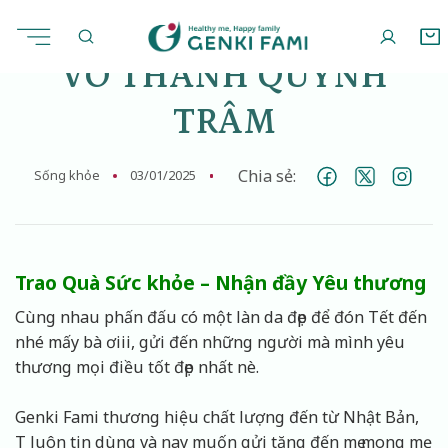
Chuyển
đến
nội
VÕ THANH QUỲNH
dung
TRÂM
Chia sẻ:
Sống khỏe
03/01/2025
Trao Quà Sức khỏe – Nhận đầy Yêu thương
Cùng nhau phấn đấu có một làn da đẹp để đón Tết đến
nhé mấy bà ơiii, gửi đến những người mà mình yêu
thương mọi điều tốt đẹp nhất nè.
Genki Fami thương hiệu chất lượng đến từ Nhật Bản,
T luôn tin dùng và nay muốn gửi tặng đến mẹ mong mẹ