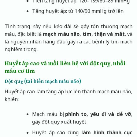
Tiền tăng huyết áp: 120–139/80–89 mmHg
Tăng huyết áp: từ 140/90 mmHg trở lên
Tình trạng này nếu kéo dài sẽ gây tổn thương mạch
máu, đặc biệt là
mạch máu não, tim, thận và mắt
, và
là nguyên nhân hàng đầu gây ra các bệnh lý tim mạch
nghiêm trọng.
Huyết áp cao và mối liên hệ với đột quỵ, nhồi
máu cơ tim
Đột quỵ (tai biến mạch máu não)
Huyết áp cao làm tăng áp lực lên thành mạch máu não,
khiến:
Mạch máu bị
phình to, yếu đi và dễ vỡ
,
gây đột quỵ xuất huyết
Huyết áp cao cũng
làm hình thành cục