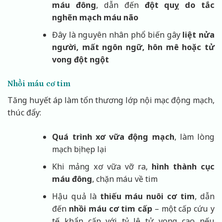
máu đông
, dẫn đến
đột quỵ do tắc
nghẽn mạch máu não
Đây là nguyên nhân phổ biến gây
liệt nửa
người, mất ngôn ngữ, hôn mê hoặc tử
vong đột ngột
Nhồi máu cơ tim
Tăng huyết áp làm tổn thương lớp nội mạc động mạch,
thúc đẩy:
Quá trình xơ vữa động mạch
, làm lòng
mạch bị hẹp lại
Khi mảng xơ vữa vỡ ra,
hình thành cục
máu đông
, chặn máu về tim
Hậu quả là
thiếu máu nuôi cơ tim
, dẫn
đến
nhồi máu cơ tim cấp
– một cấp cứu y
tế khẩn cấp với tỷ lệ tử vong cao nếu