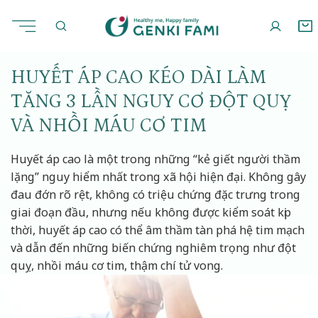
Chuyển
Sống khỏe
24/04/2025
đến
nội
dung
HUYẾT ÁP CAO KÉO DÀI LÀM
TĂNG 3 LẦN NGUY CƠ ĐỘT QUỴ
VÀ NHỒI MÁU CƠ TIM
Huyết áp cao là một trong những “kẻ giết người thầm
lặng” nguy hiểm nhất trong xã hội hiện đại. Không gây
đau đớn rõ rệt, không có triệu chứng đặc trưng trong
giai đoạn đầu, nhưng nếu không được kiểm soát kịp
thời, huyết áp cao có thể âm thầm tàn phá hệ tim mạch
và dẫn đến những biến chứng nghiêm trọng như đột
quỵ, nhồi máu cơ tim, thậm chí tử vong.