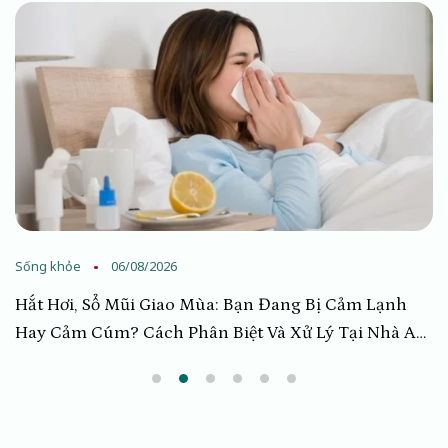
Sống khỏe
05/08/2026
Bật Mí “Bản Đồ” F5 Cơ Thể: Thực Đơn Giải Độc Gan
Trong 7 Ngày An Toàn, Chuẩn Khoa Học