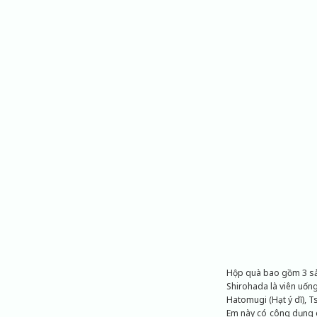
Hộp quà bao gồm 3 sả
Shirohada là viên uống
Hatomugi (Hạt ý dĩ), Ts
Em này có công dụng gi