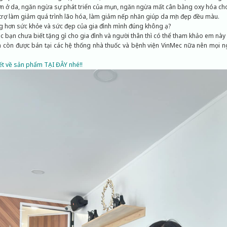
hờn ở da, ngăn ngừa sự phát triển của mụn, ngăn ngừa mất cân bằng oxy hóa cho
 trợ làm giảm quá trình lão hóa, làm giảm nếp nhăn giúp da mịn đẹp đều màu.
g hơn sức khỏe và sức đẹp của gia đình mình đúng không ạ?
c bạn chưa biết tặng gì cho gia đình và người thân thì có thể tham khảo em này
 còn được bán tại các hệ thống nhà thuốc và bệnh viện VinMec nữa nên mọi 
iết về sản phẩm TẠI ĐÂY nhé!!