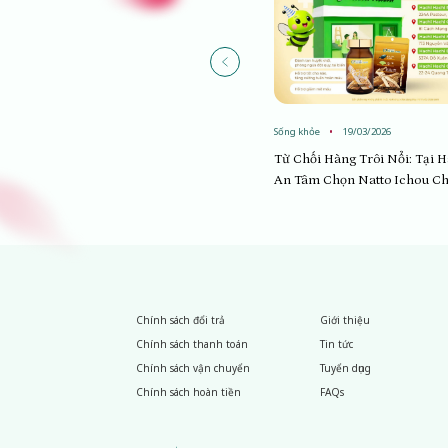
Sống khỏe
19/03/2026
Sống khỏe
19/03/2026
Tìm Địa Chỉ Mua Natto Ichou Chính
Từ Chối Hàng Trôi Nổi: Tại 
Hãng: Vì Sao Hệ Thống Nhà Thuốc An
An Tâm Chọn Natto Ichou C
Khang Là Lựa Chọn Số 1?
Chính sách đổi trả
Giới thiệu
Chính sách thanh toán
Tin tức
Chính sách vận chuyển
Tuyển dụng
Chính sách hoàn tiền
FAQs