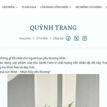
SẢN PHẨM
FLASH SALE
CẨM NANG SỐNG KHỎE
HỆ THỐNG CỬA HÀNG
QUỲNH TRANG
Chia sẻ:
Sống khỏe
27/12/2024
 những gì tốt nhất cho người bạn yêu thương nhất…
 tin dùng sản phẩm của nhà Genki Fami vì chất lượng nên nhân dịp tết này T
 mẹ khỏe hơn và đẹp hơn.
Quà sức khỏe – Nhận Đầy yêu thương”