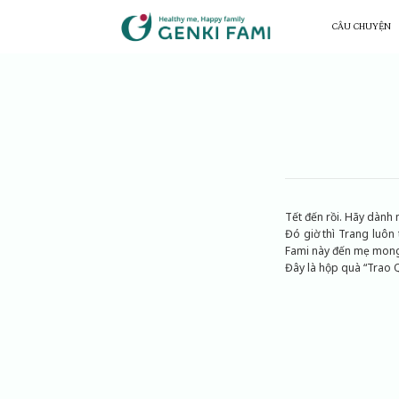
Chuyển
đến
CÂU CHUYỆN
nội
dung
Tết đến rồi. Hãy dành
Đó giờ thì Trang luôn
Fami này đến mẹ mong
Đây là hộp quà “Trao 