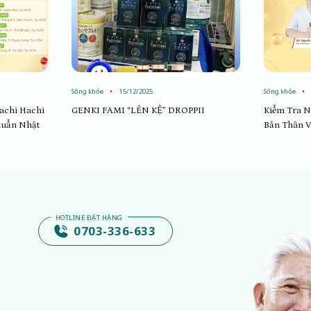
Sống khỏe
15/12/2025
Sống khỏe
Hachi Hachi
GENKI FAMI “LÊN KỆ” DROPPII
Kiểm Tra N
huẩn Nhật
Bản Thân Vớ
0703-336-633