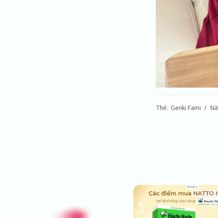
Thẻ:
Genki Fami
Nă