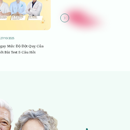
27/10/2025
Sống khỏe
08/09/2025
gay Mức Độ Đột Quỵ Của
Phòng ngừa đột quỵ chủ động cùng
i Bài Test 5 Câu Hỏi
chuyên gia Bác sĩ Huy