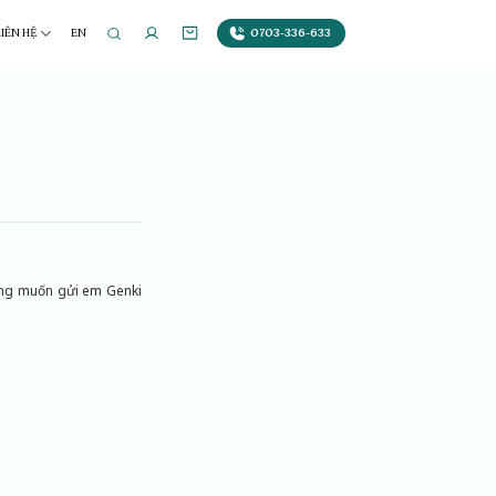
0703-336-633
LIÊN HỆ
EN
rang muốn gửi em Genki