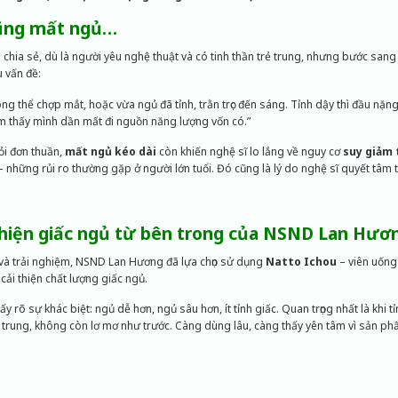
cũng mất ngủ…
ia sẻ, dù là người yêu nghệ thuật và có tinh thần trẻ trung, nhưng bước sang t
u vấn đề:
g thể chợp mắt, hoặc vừa ngủ đã tỉnh, trằn trọc đến sáng. Tỉnh dậy thì đầu nặn
ảm thấy mình dần mất đi nguồn năng lượng vốn có.”
ỏi đơn thuần,
mất ngủ kéo dài
còn khiến nghệ sĩ lo lắng về nguy cơ
suy giảm t
 những rủi ro thường gặp ở người lớn tuổi. Đó cũng là lý do nghệ sĩ quyết tâm t
 thiện giấc ngủ từ bên trong của NSND Lan Hươ
u và trải nghiệm, NSND Lan Hương đã lựa chọn sử dụng
Natto Ichou
– viên uống
ải thiện chất lượng giấc ngủ.
hấy rõ sự khác biệt: ngủ dễ hơn, ngủ sâu hơn, ít tỉnh giấc. Quan trọng nhất là khi t
p trung, không còn lơ mơ như trước. Càng dùng lâu, càng thấy yên tâm vì sản p