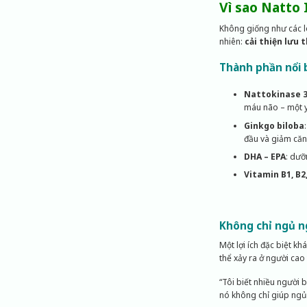
Vì sao Natto 
Không giống như các lo
nhiên:
cải thiện lưu 
Thành phần nổi 
Nattokinase 
máu não – một yế
Ginkgo biloba
đầu và giảm căn
DHA – EPA
: dưỡ
Vitamin B1, B2,
Không chỉ ngủ n
Một lợi ích đặc biệt kh
thể xảy ra ở người cao 
“Tôi biết nhiều người 
nó không chỉ giúp ngủ