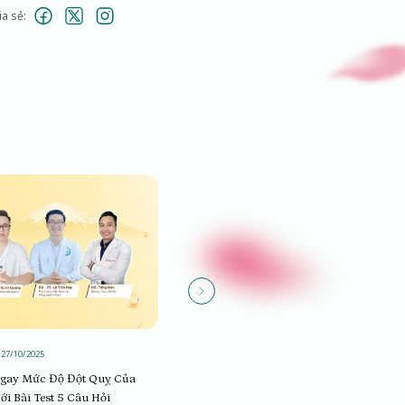
ia sẻ:
27/10/2025
Sống khỏe
08/09/2025
gay Mức Độ Đột Quỵ Của
Phòng ngừa đột quỵ chủ động cùng
i Bài Test 5 Câu Hỏi
chuyên gia Bác sĩ Huy