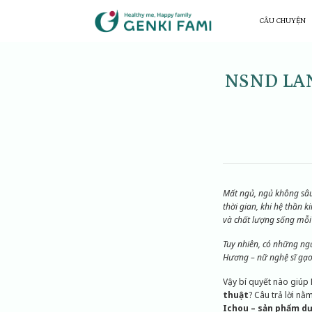
Chuyển
đến
CÂU CHUYỆN
nội
dung
NSND LAN
Mất ngủ, ngủ không sâu
thời gian, khi hệ thần 
và chất lượng sống mỗi
Tuy nhiên, có những ngư
Hương – nữ nghệ sĩ gạo
Vậy bí quyết nào giúp
thuật
? Câu trả lời n
Ichou – sản phẩm dư