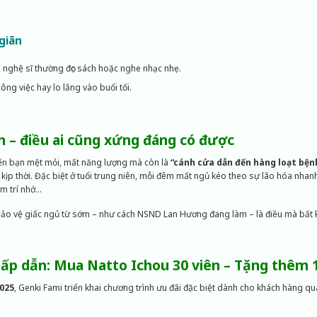
giãn
, nghệ sĩ thường đọc sách hoặc nghe nhạc nhẹ.
ông việc hay lo lắng vào buổi tối.
n – điều ai cũng xứng đáng có được
ến bạn mệt mỏi, mất năng lượng mà còn là
“cánh cửa dẫn đến hàng loạt bện
kịp thời. Đặc biệt ở tuổi trung niên, mỗi đêm mất ngủ kéo theo sự lão hóa nhan
ảm trí nhớ…
ảo vệ giấc ngủ từ sớm – như cách NSND Lan Hương đang làm – là điều mà bất kỳ 
ấp dẫn: Mua Natto Ichou 30 viên – Tặng thêm 1
2025
, Genki Fami triển khai chương trình ưu đãi đặc biệt dành cho khách hàng q