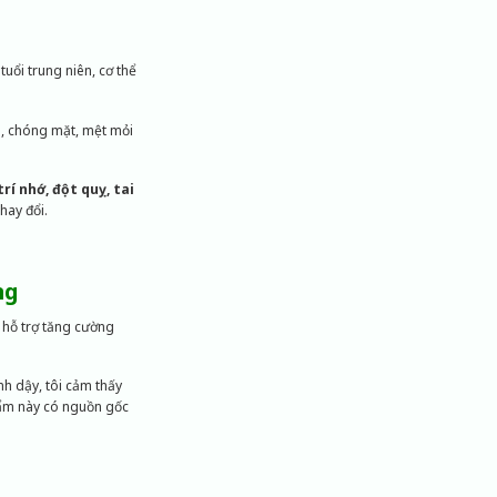
uổi trung niên, cơ thể
g, chóng mặt, mệt mỏi
rí nhớ, đột quỵ, tai
hay đổi.
ng
 hỗ trợ tăng cường
ỉnh dậy, tôi cảm thấy
hẩm này có nguồn gốc