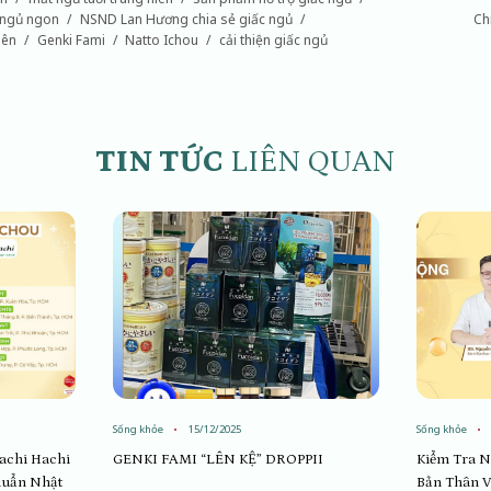
 ngủ ngon
NSND Lan Hương chia sẻ giấc ngủ
Ch
iên
Genki Fami
Natto Ichou
cải thiện giấc ngủ
TIN TỨC
LIÊN QUAN
Sống khỏe
15/12/2025
Sống khỏe
Hachi Hachi
GENKI FAMI “LÊN KỆ” DROPPII
Kiểm Tra N
huẩn Nhật
Bản Thân Vớ