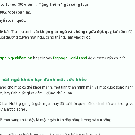
o Ichou (90 viên)
→
Tặng thêm 1 gói cùng loại
000đ/gói (bán lẻ).
uyển toàn quốc.
để bắt đầu liệu trình
cải thiện giấc ngủ và phòng ngừa đột quỵ từ sớm
, đặ
ười thường xuyên mất ngủ, căng thẳng, làm việc trí óc.
ttps://genkifami.vn
hoặc inbox
fanpage Genki Fami
để được tư vấn chi tiết.
 mất ngủ khiến bạn đánh mất sức khỏe
tảng cho một cơ thể khỏe mạnh, một tinh thần minh mẫn và một cuộc sống hạnh
n, hay tỉnh giấc giữa đêm… đừng chủ quan.
 Lan Hương gìn giữ giấc ngủ: thay đổi từ thói quen, điều chỉnh từ bên trong, và 
hư
Natto Ichou
.
ể mỗi sáng thức dậy là một ngày tràn đầy năng lượng và vui sống.
on
mất ngủ tuổi trung niên
sản phẩm hỗ trợ giấc ngủ