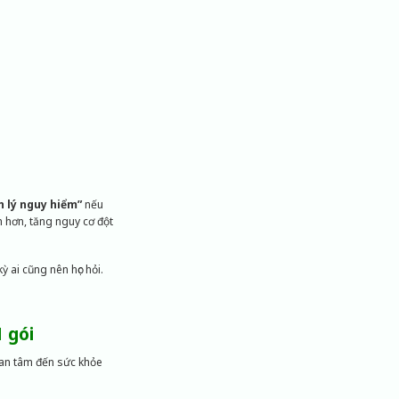
h lý nguy hiểm”
nếu
h hơn, tăng nguy cơ đột
ai cũng nên học hỏi.
 gói
uan tâm đến sức khỏe