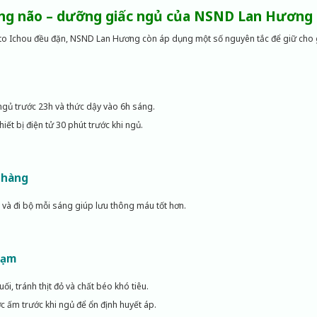
ng não – dưỡng giấc ngủ của NSND Lan Hương
to Ichou đều đặn, NSND Lan Hương còn áp dụng một số nguyên tắc để giữ cho
 ngủ trước 23h và thức dậy vào 6h sáng.
iết bị điện tử 30 phút trước khi ngủ.
nhàng
và đi bộ mỗi sáng giúp lưu thông máu tốt hơn.
đạm
uối, tránh thịt đỏ và chất béo khó tiêu.
c ấm trước khi ngủ để ổn định huyết áp.