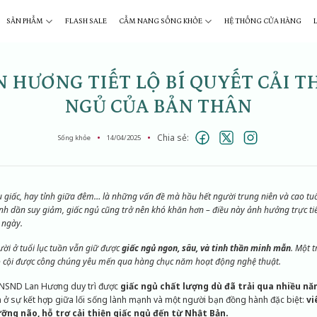
SẢN PHẨM
FLASH SALE
CẨM NANG SỐNG KHỎE
HỆ THỐNG CỬA HÀNG
 HƯƠNG TIẾT LỘ BÍ QUYẾT CẢI T
NGỦ CỦA BẢN THÂN
Chia sẻ:
Sống khỏe
14/04/2025
 giấc, hay tỉnh giữa đêm… là những vấn đề mà hầu hết người trung niên và cao tuổ
kinh dần suy giảm, giấc ngủ cũng trở nên khó khăn hơn – điều này ảnh hưởng trực tiế
 ngày.
ời ở tuổi lục tuần vẫn giữ được
giấc ngủ ngon, sâu, và tinh thần minh mẫn
. Một 
 cội được công chúng yêu mến qua hàng chục năm hoạt động nghệ thuật.
 NSND Lan Hương duy trì được
giấc ngủ chất lượng dù đã
trải qua nhiều n
ằm ở sự kết hợp giữa lối sống lành mạnh và một người bạn đồng hành đặc biệt:
vi
ỡng não, hỗ trợ cải thiện giấc ngủ đến từ Nhật Bản.