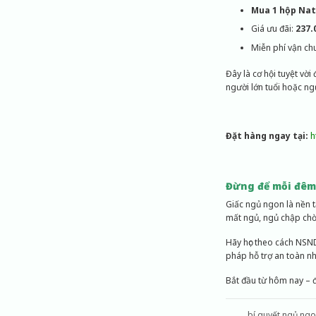
Mua 1 hộp Natt
Giá ưu đãi:
237
.
Miễn phí vận ch
Đây là cơ hội tuyệt vời 
người lớn tuổi hoặc ng
Đặt hàng ngay tại:
h
Đừng để mỗi đêm
Giấc ngủ ngon là nền 
mất ngủ, ngủ chập chờ
Hãy học theo cách NSND
pháp hỗ trợ an toàn n
Bắt đầu từ hôm nay – đ
bí quyết ngủ ng