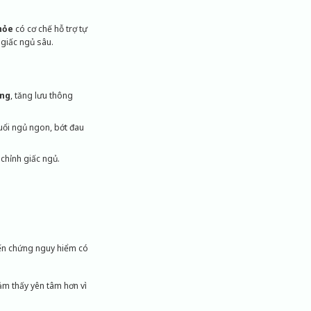
hỏe
có cơ chế hỗ trợ tự
 giấc ngủ sâu.
ông
, tăng lưu thông
tuổi ngủ ngon, bớt đau
 chỉnh giấc ngủ.
ến chứng nguy hiểm có
cảm thấy yên tâm hơn vì