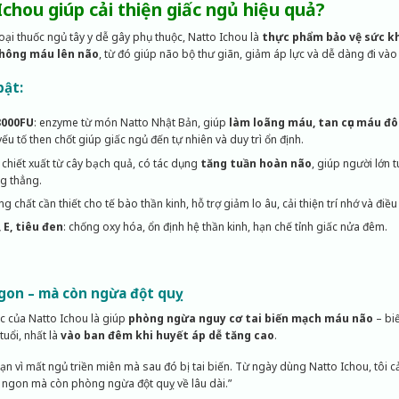
Ichou giúp cải thiện giấc ngủ hiệu quả?
ại thuốc ngủ tây y dễ gây phụ thuộc, Natto Ichou là
thực phẩm bảo vệ sức k
thông máu lên não
, từ đó giúp não bộ thư giãn, giảm áp lực và dễ dàng đi vào
bật:
3000FU
: enzyme từ món Natto Nhật Bản, giúp
làm loãng máu, tan cục máu đ
u tố then chốt giúp giấc ngủ đến tự nhiên và duy trì ổn định.
: chiết xuất từ cây bạch quả, có tác dụng
tăng tuần hoàn não
, giúp người lớn 
g thẳng.
ng chất cần thiết cho tế bào thần kinh, hỗ trợ giảm lo âu, cải thiện trí nhớ và điều
 E, tiêu đen
: chống oxy hóa, ổn định hệ thần kinh, hạn chế tỉnh giấc nửa đêm.
gon – mà còn ngừa đột quỵ
ác của Natto Ichou là giúp
phòng ngừa nguy cơ tai biến mạch máu não
– bi
tuổi, nhất là
vào ban đêm khi huyết áp dễ tăng cao
.
bạn vì mất ngủ triền miên mà sau đó bị tai biến. Từ ngày dùng Natto Ichou, tôi 
 ngon mà còn phòng ngừa đột quỵ về lâu dài.”