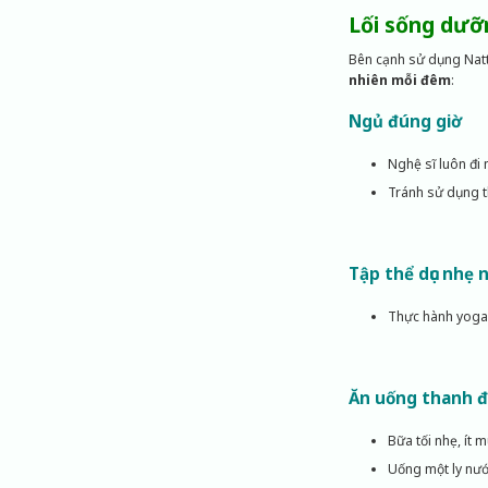
Lối sống dưỡ
Bên cạnh sử dụng Nat
nhiên mỗi đêm
:
Ngủ đúng giờ
Nghệ sĩ luôn đi
Tránh sử dụng th
Tập thể dục nhẹ 
Thực hành yoga 
Ăn uống thanh 
Bữa tối nhẹ, ít m
Uống một ly nướ