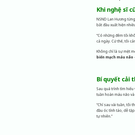
Khi nghệ sĩ 
NSND Lan Hương từng ch
bắt đầu xuất hiện nhiề
“Có những đêm tôi khôn
cả ngày. Cứ thế, tôi c
Không chỉ là sự mệt m
biến mạch máu não
–
Bí quyết cải
Sau quá trình tìm hiể
tuần hoàn máu não và c
“Chỉ sau vài tuần, tôi t
đầu óc tỉnh táo, dễ tậ
tự nhiên.”