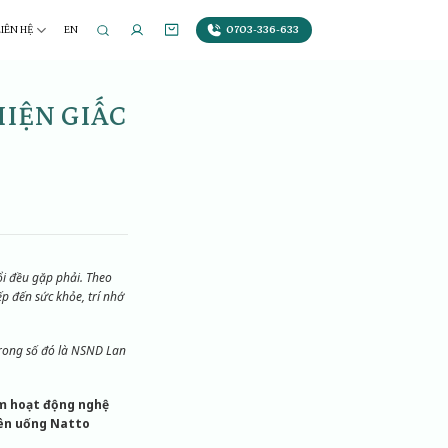
0703-336-633
LIÊN HỆ
EN
HIỆN GIẤC
i đều gặp phải. Theo
p đến sức khỏe, trí nhớ
trong số đó là NSND Lan
ăm hoạt động nghệ
ên uống Natto