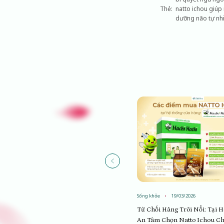
Thẻ:
natto ichou giúp
dưỡng não tự nh
Sống khỏe
19/03/2026
Sống khỏe
19/03/2026
Tìm Địa Chỉ Mua Natto Ichou Chính
Từ Chối Hàng Trôi Nổi: Tại 
Hãng: Vì Sao Hệ Thống Nhà Thuốc An
An Tâm Chọn Natto Ichou C