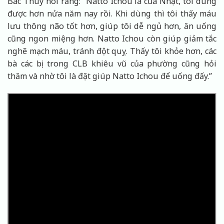
Bác Thúy nói rằng: “Natto Ichou là của Nhật, tôi dùng
được hơn nửa năm nay rồi. Khi dùng thì tôi thấy máu
lưu thông não tốt hơn, giúp tôi dễ ngủ hơn, ăn uống
cũng ngon miệng hơn. Natto Ichou còn giúp giảm tắc
nghẽ mạch máu, tránh đột quỵ. Thấy tôi khỏe hơn, các
bà các bị trong CLB khiêu vũ của phường cũng hỏi
thăm và nhờ tôi là đặt giúp Natto Ichou để uống đấy.”