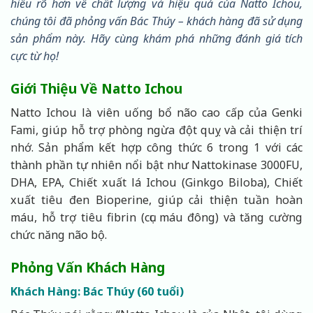
hiểu rõ hơn về chất lượng và hiệu quả của Natto Ichou,
chúng tôi đã phỏng vấn Bác Thúy – khách hàng đã sử dụng
sản phẩm này. Hãy cùng khám phá những đánh giá tích
cực từ họ!
Giới Thiệu Về Natto Ichou
Natto Ichou là viên uống bổ não cao cấp của Genki
Fami, giúp hỗ trợ phòng ngừa đột quỵ và cải thiện trí
nhớ. Sản phẩm kết hợp công thức 6 trong 1 với các
thành phần tự nhiên nổi bật như Nattokinase 3000FU,
DHA, EPA, Chiết xuất lá Ichou (Ginkgo Biloba), Chiết
xuất tiêu đen Bioperine, giúp cải thiện tuần hoàn
máu, hỗ trợ tiêu fibrin (cục máu đông) và tăng cường
chức năng não bộ.
Phỏng Vấn Khách Hàng
Khách Hàng: Bác Thúy (60 tuổi)