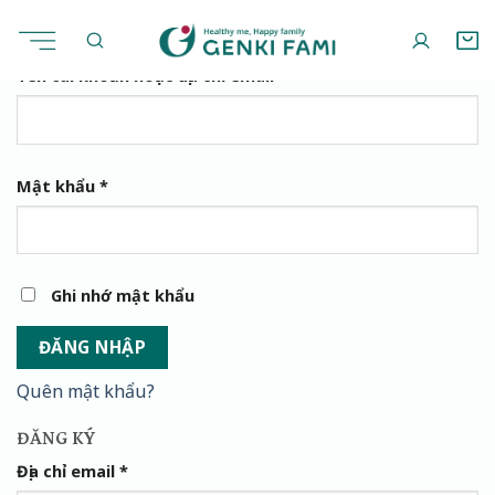
Chuyển
đến
ĐĂNG NHẬP
nội
Tên tài khoản hoặc địa chỉ email
*
dung
Mật khẩu
*
Ghi nhớ mật khẩu
ĐĂNG NHẬP
Quên mật khẩu?
ĐĂNG KÝ
Địa chỉ email
*