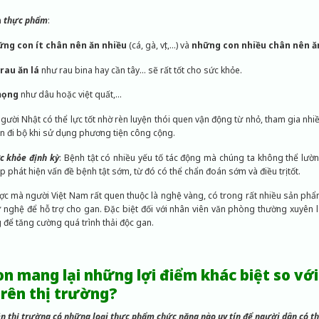
n
thực phẩm
:
ng con ít chân nên ăn nhiều
(cá, gà, vịt,…) và
những con nhiều chân nên ăn
rau ăn lá
như rau bina hay cần tây… sẽ rất tốt cho sức khỏe.
mọng
như dâu hoặc việt quất,…
Người Nhật có thể lực tốt nhờ rèn luyện thói quen vận động từ nhỏ, tham gia nhi
n đi bộ khi sử dụng phương tiện công cộng.
c khỏe định kỳ
: Bệnh tật có nhiều yếu tố tác động mà chúng ta không thể lườn
p phát hiện vấn đề bệnh tật sớm, từ đó có thể chẩn đoán sớm và điều trị tốt.
ợc mà người Việt Nam rất quen thuộc là nghệ vàng, có trong rất nhiều sản ph
nghệ để hỗ trợ cho gan. Đặc biệt đối với nhân viên văn phòng thường xuyên 
để tăng cường quá trình thải độc gan.
on mang lại những lợi điểm khác biệt so vớ
rên thị trường?
rên thị trường có những loại thực phẩm chức năng nào uy tín để người dân có t