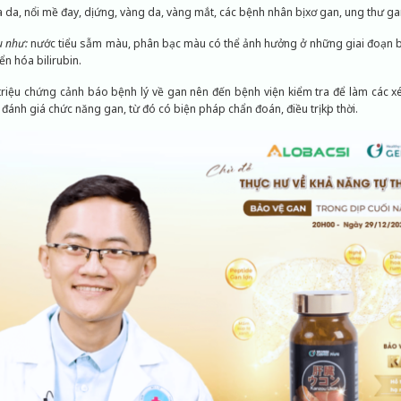
da, nổi mề đay, dị ứng, vàng da, vàng mắt, các bệnh nhân bị xơ gan, ung thư ga
u như:
nước tiểu sẫm màu, phân bạc màu có thể ảnh hưởng ở những giai đoạn b
ển hóa bilirubin.
triệu chứng cảnh báo bệnh lý về gan nên đến bệnh viện kiểm tra để làm các 
ánh giá chức năng gan, từ đó có biện pháp chẩn đoán, điều trị kịp thời.