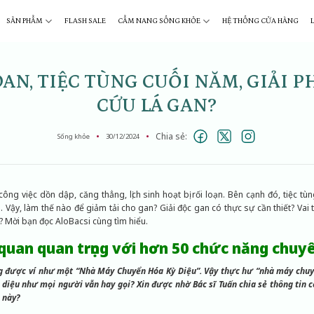
SẢN PHẨM
FLASH SALE
CẨM NANG SỐNG KHỎE
HỆ THỐNG CỬA HÀNG
AN, TIỆC TÙNG CUỐI NĂM, GIẢI 
CỨU LÁ GAN?
Chia sẻ:
Sống khỏe
30/12/2024
công việc dồn dập, căng thẳng, lịch sinh hoạt bị rối loạn. Bên cạnh đó, tiệc tù
a. Vậy, làm thế nào để giảm tải cho gan? Giải độc gan có thực sự cần thiết? Va
? Mời bạn đọc AloBacsi cùng tìm hiểu.
 quan quan trọng với hơn 50 chức năng chuyê
g được ví như một “Nhà Máy Chuyển Hóa Kỳ Diệu”. Vậy thực hư “nhà máy chuy
 diệu như mọi người vẫn hay gọi? Xin được nhờ Bác sĩ Tuấn chia sẻ thông tin 
 này?