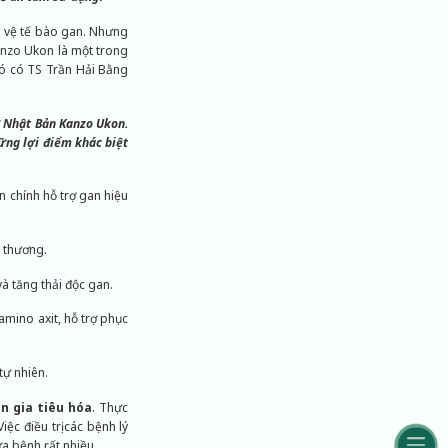
o vệ tế bào gan. Nhưng
Kanzo Ukon là một trong
đó có TS Trần Hải Bằng
ừ Nhật Bản Kanzo Ukon.
ững lợi điểm khác biệt
 chính hỗ trợ gan hiệu
n thương.
à tăng thải độc gan.
amino axit, hỗ trợ phục
tự nhiên.
ên gia tiêu hóa
. Thực
c điều trị các bệnh lý
a bệnh rất nhiều.