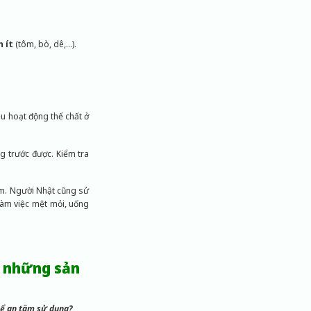
 ít
(tôm, bò, dê,…).
ều hoạt động thể chất ở
g trước được. Kiểm tra
ẩm. Người Nhật cũng sử
làm việc mệt mỏi, uống
i những sản
hể an tâm sử dụng?