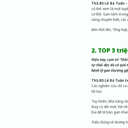
ThS.BS Lê Bá Tuấn –
có thể xem là một tuy
cơ thể. Gan nằm trong
năng chuyên biệt, các 
Đào thải độc, Tổng hợp,
2. TOP 3 tr
Hiện nay, cụm từ “thải
tự thải độc dù có quá 
bệnh lý gan thường gặp
ThS.BS Lê Bá Tuấn tr
Các nghiên cứu chỉ ra
tái tạo.
Tuy nhiên, khả năng tá
thay cũ đổi mới, Với 
bia để tế bào gan nha
Triệu chứng về đường ti