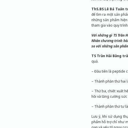
ThS.BS Lê Bá Tuấn tr
để tìm ra một sản phẩm
những sản phẩm hiện n
tham gia vào quy trình
Với những gì TS Trần 
Nhân chương trình hôm
so với những sản phẩm
TS Trần Hải Bằng trả
quả.
– Đầu tiên là peptide c
– Thành phần thứ hai l
– Thứ ba, chiết xuất h
hồi và tăng cường sức
– Thành phần thứ tư là
Lưu ý, khi sử dụng th
phẩm hỗ trợ chỉ như m
gan và yếu tố nguy cơ