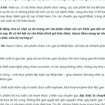
ả lời:
Hiện tại, có rất nhiều thực phẩm chức năng, các sản phẩm hỗ trợ để bả
 uy tín và có những phản hồi tích cực từ các bệnh nhân, cũng như bác sĩ thì 
ay được đánh giá rất cao ở Việt Nam. Do các chuyên gia người Nhật, trong 
 sản xuất và chế biến thuốc.
Hải Bằng chia sẻ, thật sự ấn tượng với sản phẩm chăm sóc sức khỏe gan đến t
 nay, BS có thể bật mí cho khán thính giả hiểu thêm: Kanzo Ukon mang lại nh
 khác trên thị trường ạ?
 lời:
Kanzo Ukon, sản phẩm chăm sóc gan từ Nhật Bản, nổi bật với 4 thành phần
hiết xuất từ gan lợn, giúp tái tạo tế bào gan và phục hồi chức năng gan khi bị tổ
à chiết xuất nghệ vàng chứa curcumin, có tác dụng kháng viêm, chống oxy hóa v
ến sông – một thực phẩm đặc biệt của Nhật Bản – giàu vitamin, khoáng chất và 
 khỏe gan.
 chiết xuất mầm súp lơ xanh chứa sulforaphane, kích hoạt enzyme thải độc gan 
ực phẩm hỗ trợ, luôn cần tham khảo ý kiến của chuyên gia,
đặc biệt là chuy
ột bữa ăn bổ sung, không thể giải quyết tận gốc nguyên nhân gây bệnh gan. Việ
 vẫn cần có phương pháp toàn diện hơn. Do đó, phòng bệnh quan trọng hơn chữ