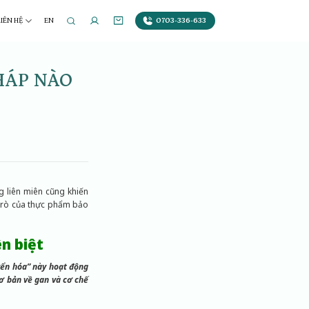
0703-336-633
LIÊN HỆ
EN
PHÁP NÀO
ng liên miên cũng khiến
i trò của thực phẩm bảo
n biệt
ển hóa” này hoạt động
cơ bản về gan và cơ chế