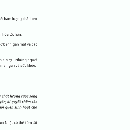
 với hàm lượng chất béo
n hóa tốt hơn.
 cơ bệnh gan mật và các
u bia rượu. Những người
 men gan và sức khỏe.
à chất lượng cuộc sống
uyên, bí quyết chăm sóc
hói quen sinh hoạt cho
ời Nhật có thể tóm tắt