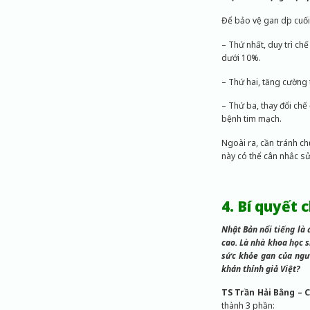
Để bảo vệ gan dịp cuố
– Thứ nhất, duy trì ch
dưới 10%.
– Thứ hai, tăng cường 
– Thứ ba, thay đổi chế
bệnh tim mạch.
Ngoài ra, cần tránh ch
này có thể cân nhắc s
4. Bí quyết
Nhật Bản nổi tiếng là
cao. Là nhà khoa học s
sức khỏe gan của ngườ
khán thính giả Việt?
TS Trần Hải Bằng – 
thành 3 phần: