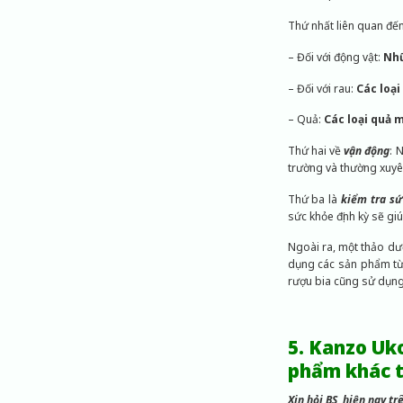
Thứ nhất liên quan đế
– Đối với động vật:
Nhữ
– Đối với rau:
Các loại 
– Quả:
Các loại quả 
Thứ hai về
vận động
: 
trường và thường xuyê
Thứ ba là
kiểm tra sứ
sức khỏe định kỳ sẽ giú
Ngoài ra, một thảo dư
dụng các sản phẩm từ 
rượu bia cũng sử dụng 
5. Kanzo Uk
phẩm khác t
Xin hỏi BS, hiện nay t