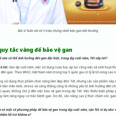
Bác sĩ Tuấn nói về 3 triệu chứng cảnh báo gan bất thường
 quy tắc vàng để bảo vệ gan
ố nào có thể ảnh hưởng đến gan đặc biệt, trong dịp cuối năm, Tết sắp tới?
ả lời:
Vào dịp cuối năm, việc sử dụng rượu bia, áp lực công việc và sinh hoạt t
 đến gan. Theo WHO, Việt Nam nằm trong top 5 quốc gia có tỷ lệ tử vong cao n
ờng sử dụng thực phẩm chức năng làm đẹp đón Tết, nhưng các sản phẩm này c
tuổi tiền mãn kinh, stress và căng thẳng cũng là những yếu tố ảnh hưởng đến c
ủ quan, không chú ý đến việc bảo vệ gan trong dịp Tết. Việc thiếu biện pháp
này làm tăng nguy cơ mắc bệnh gan. Do đó, cần nâng cao ý thức chăm sóc ga
ia sẻ một số phương pháp để bảo vệ gan trong dịp cuối năm, cận Tết ví dụ như 
phẩm hỗ trợ không ạ?