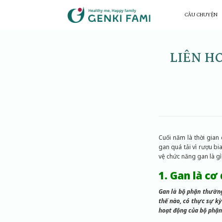
Chuyển
đến
CÂU CHUYỆN
nội
dung
LIÊN HO
Cuối năm là thời gian 
gan quá tải vì rượu bi
vệ chức năng gan là gì
1. Gan là cơ
Gan là bộ phận thườn
thế nào, có thực sự kỳ
hoạt động của bộ phận