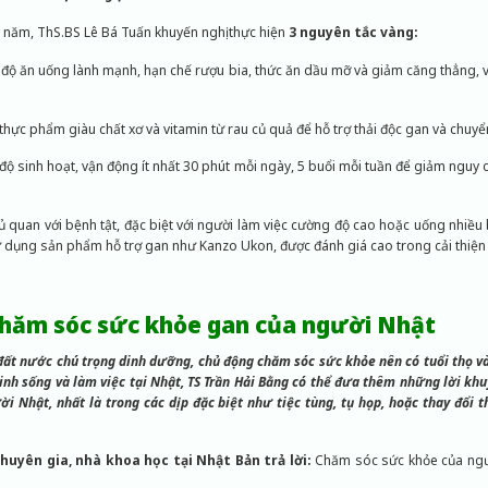
i năm, ThS.BS Lê Bá Tuấn khuyến nghị thực hiện
3 nguyên tắc vàng:
ế độ ăn uống lành mạnh, hạn chế rượu bia, thức ăn dầu mỡ và giảm căng thẳng,
thực phẩm giàu chất xơ và vitamin từ rau củ quả để hỗ trợ thải độc gan và chuyể
 độ sinh hoạt, vận động ít nhất 30 phút mỗi ngày, 5 buổi mỗi tuần để giảm nguy
ủ quan với bệnh tật, đặc biệt với người làm việc cường độ cao hoặc uống nhiề
ử dụng sản phẩm hỗ trợ gan như Kanzo Ukon, được đánh giá cao trong cải thiện
 chăm sóc sức khỏe gan của người Nhật
 đất nước chú trọng dinh dưỡng, chủ động chăm sóc sức khỏe nên có tuổi thọ v
inh sống và làm việc tại Nhật, TS Trần Hải Bằng có thể đưa thêm những lời kh
i Nhật, nhất là trong các dịp đặc biệt như tiệc tùng, tụ họp, hoặc thay đổi t
Chuyên gia, nhà khoa học tại Nhật Bản trả lời:
Chăm sóc sức khỏe của ngư