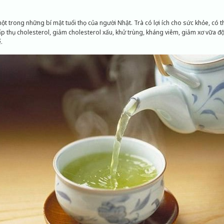
ột trong những bí mật tuổi thọ của người Nhật. Trà có lợi ích cho sức khỏe, có 
ấp thụ cholesterol, giảm cholesterol xấu, khử trùng, kháng viêm, giảm xơ vữa 
.