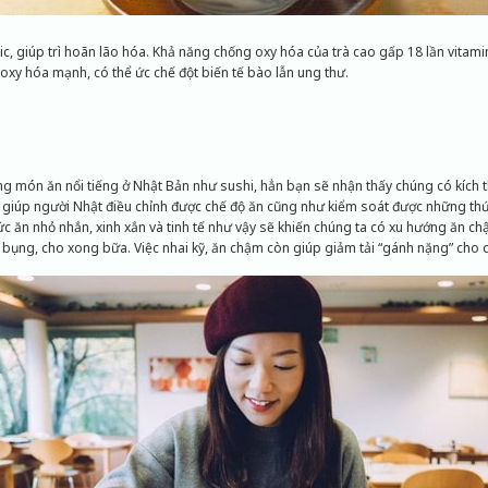
nic, giúp trì hoãn lão hóa. Khả năng chống oxy hóa của trà cao gấp 18 lần vitami
 oxy hóa mạnh, có thể ức chế đột biến tế bào lẫn ung thư.
 món ăn nổi tiếng ở Nhật Bản như sushi, hẳn bạn sẽ nhận thấy chúng có kích th
 giúp người Nhật điều chỉnh được chế độ ăn cũng như kiểm soát được những thứ
 ăn nhỏ nhắn, xinh xắn và tinh tế như vậy sẽ khiến chúng ta có xu hướng ăn c
ọ bụng, cho xong bữa. Việc nhai kỹ, ăn chậm còn giúp giảm tải “gánh nặng” cho 