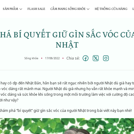
SẢN PHẨM
FLASH SALE
CẨM NANG SỐNG KHỎE
HỆ THỐNG CỬA HÀNG
HÁ BÍ QUYẾT GIỮ GÌN SẮC VÓC CỦ
NHẬT
Chia sẻ:
Sống khỏe
17/08/2022
ay có dịp đến Nhật Bản, hẳn bạn sẽ rất ngạc nhiên bởi người Nhật dù già hay t
ó vóc dáng rất mảnh mai. Người Nhật dù già nhưng họ vẫn rất khỏe mạnh và mi
 vóc dáng và sức khỏe khi sống trong một môi trường làm việc với cường độ cao,
ới như vậy?
ám phá “bí quyết” giữ gìn sắc vóc của người Nhật trong bài viết này bạn nhé!