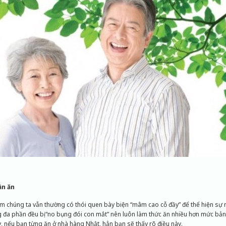
ần ăn
m chúng ta vẫn thường có thói quen bày biện “mâm cao cỗ đầy” để thể hiện sự n
 đa phần đều bị “no bụng đói con mắt” nên luôn làm thức ăn nhiều hơn mức bản
, nếu bạn từng ăn ở nhà hàng Nhật, hẳn bạn sẽ thấy rõ điều này.