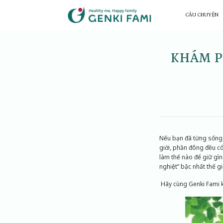
Chuyển
đến
CÂU CHUYỆN
nội
dung
KHÁM P
Nếu bạn đã từng sống h
giới, phần đông đều c
làm thế nào để giữ gìn
nghiệt” bậc nhất thế gi
Hãy cùng Genki Fami kh