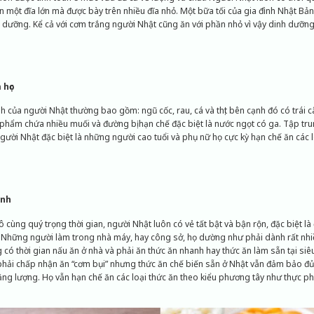
n một đĩa lớn mà được bày trên nhiều đĩa nhỏ. Một bữa tối của gia đình Nhật B
h dưỡng. Kể cả với cơm trắng người Nhật cũng ăn với phần nhỏ vì vậy dinh dưỡn
 học
của người Nhật thường bao gồm: ngũ cốc, rau, cá và thịt bên cạnh đó có trái câ
phẩm chứa nhiều muối và đường bị hạn chế đặc biệt là nước ngọt có ga. Tập tr
Người Nhật đặc biệt là những người cao tuổi và phụ nữ họ cực kỳ hạn chế ăn các 
anh
ô cùng quý trọng thời gian, người Nhật luôn có vẻ tất bật và bận rộn, đặc biệt l
Những người làm trong nhà máy, hay công sở, họ dường như phải dành rất nhiề
g có thời gian nấu ăn ở nhà và phải ăn thức ăn nhanh hay thức ăn làm sẵn tại siê
 phải chấp nhận ăn “cơm bụi” nhưng thức ăn chế biến sẵn ở Nhật vẫn đảm bảo đủ
ăng lượng. Họ vẫn hạn chế ăn các loại thức ăn theo kiểu phương tây như thực p