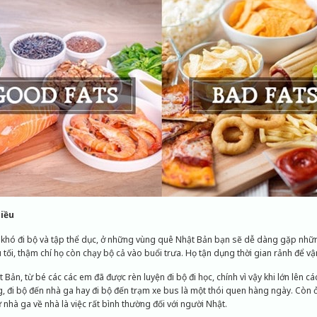
hiều
u khó đi bộ và tập thể dục, ở những vùng quê Nhật Bản bạn sẽ dễ dàng gặp nhữ
 tối, thậm chí họ còn chạy bộ cả vào buổi trưa. Họ tận dụng thời gian rảnh để vậ
t Bản, từ bé các các em đã được rèn luyện đi bộ đi học, chính vì vậy khi lớn lên
, đi bộ đến nhà ga hay đi bộ đến trạm xe bus là một thói quen hàng ngày. Còn 
từ nhà ga về nhà là việc rất bình thường đối với người Nhật.