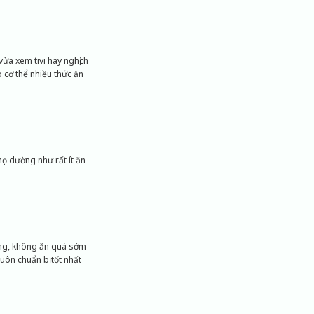
vừa xem tivi hay nghịch
 cơ thể nhiều thức ăn
ọ dường như rất ít ăn
uống, không ăn quá sớm
uôn chuẩn bị tốt nhất