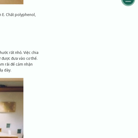
n E. Chất polyphenol,
ước rất nhỏ. Việc chia
 được đưa vào cơ thể.
hậm rãi để cảm nhận
dạ dày.