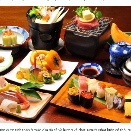
ôn được tính toán ở mức vừa đủ cả về lượng và chất. Người Nhật luôn có thói q