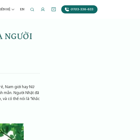
0703-336-633
LIÊN HỆ
EN
A NGƯỜI
rẻ, Nam giới hay Nữ
nh mẫn. Người Nhật đã
 và có thể nói là “khắc