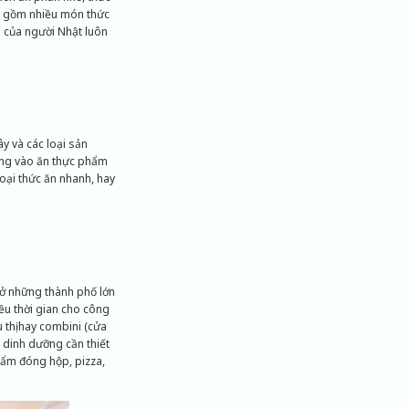
ản gồm nhiều món thức
g của người Nhật luôn
y và các loại sản
ung vào ăn thực phẩm
loại thức ăn nhanh, hay
à ở những thành phố lớn
u thời gian cho công
u thị hay combini (cửa
 dinh dưỡng cần thiết
hẩm đóng hộp, pizza,