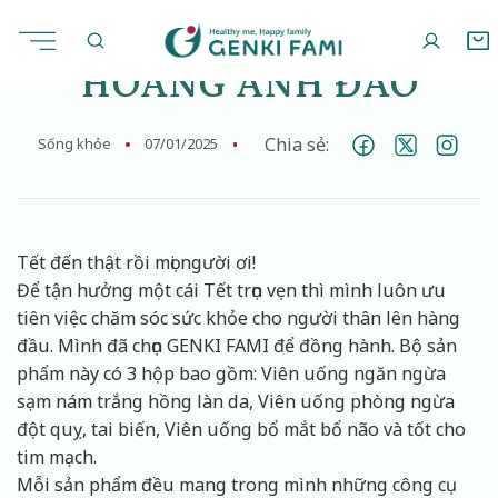
Chuyển
đến
nội
HOÀNG ANH ĐÀO
dung
Chia sẻ:
Sống khỏe
07/01/2025
Tết đến thật rồi mọi người ơi!
Để tận hưởng một cái Tết trọn vẹn thì mình luôn ưu
tiên việc chăm sóc sức khỏe cho người thân lên hàng
đầu. Mình đã chọn GENKI FAMI để đồng hành. Bộ sản
phẩm này có 3 hộp bao gồm: Viên uống ngăn ngừa
sạm nám trắng hồng làn da, Viên uống phòng ngừa
đột quỵ, tai biến, Viên uống bổ mắt bổ não và tốt cho
tim mạch.
Mỗi sản phẩm đều mang trong mình những công cụ