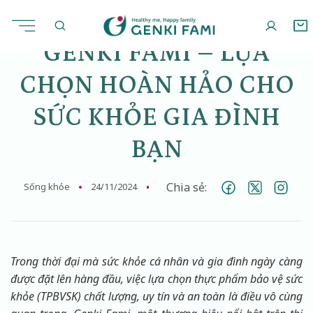
Chuyển
đến
nội
GENKI FAMI – LỰA
dung
CHỌN HOÀN HẢO CHO
SỨC KHỎE GIA ĐÌNH
BẠN
Chia sẻ:
Sống khỏe
24/11/2024
Trong thời đại mà sức khỏe cá nhân và gia đình ngày càng
được đặt lên hàng đầu, việc lựa chọn thực phẩm bảo vệ sức
khỏe (TPBVSK) chất lượng, uy tín và an toàn là điều vô cùng