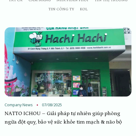
TẤT CẢ
CẨM NANG
NHÀ PHÂN PHỐI
TIN THỊ TRƯỜNG
TIN CÔNG TY
KOL
Company News
07/08/2025
NATTO ICHOU – Giải pháp tự nhiên giúp phòng
ngừa đột quỵ, bảo vệ sức khỏe tim mạch & não bộ