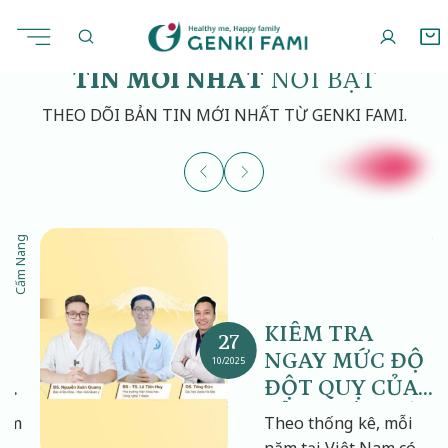
Chuyển
đến
nội
TIN MỚI NHẤT
NỔI BẬT
dung
THEO DÕI BẢN TIN MỚI NHẤT TỪ GENKI FAMI.
Cẩm Nang
Nhà Phân Phối
KIỂM TRA
27
NGAY MỨC ĐỘ
10/2025
H
ĐỘT QUỴ CỦA
BẢN THÂN VỚI
hăm
Theo thống kê, mỗi
BÀI TEST 5 CÂU
ệt
năm tại Việt Nam có